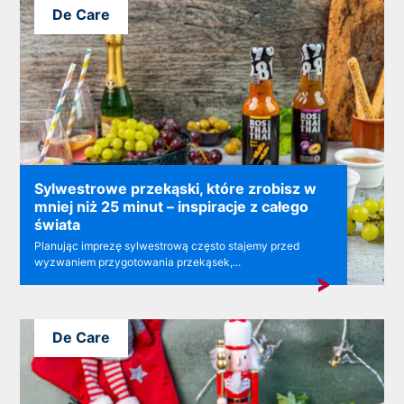
De Care
Sylwestrowe przekąski, które zrobisz w
mniej niż 25 minut – inspiracje z całego
świata
Planując imprezę sylwestrową często stajemy przed
wyzwaniem przygotowania przekąsek,...
De Care