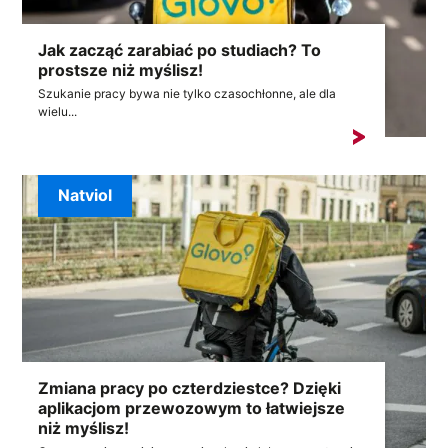
Jak zacząć zarabiać po studiach? To
prostsze niż myślisz!
Szukanie pracy bywa nie tylko czasochłonne, ale dla
wielu...
Natviol
Zmiana pracy po czterdziestce? Dzięki
aplikacjom przewozowym to łatwiejsze
niż myślisz!