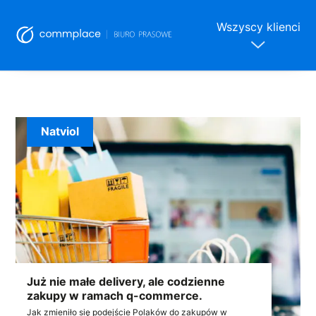
Wszyscy klienci
Skip
to
content
Natviol
Już nie małe delivery, ale codzienne
zakupy w ramach q-commerce.
Jak zmieniło się podejście Polaków do zakupów w