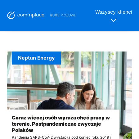
Wszyscy klienci
Skip
to
content
Neptun Energy
Coraz więcej osób wyraża chęć pracy w
terenie. Postpandemiczne zwyczaje
Polaków
Pandemia SARS-CoV-2 wystąpiła pod koniec roku 2019 i