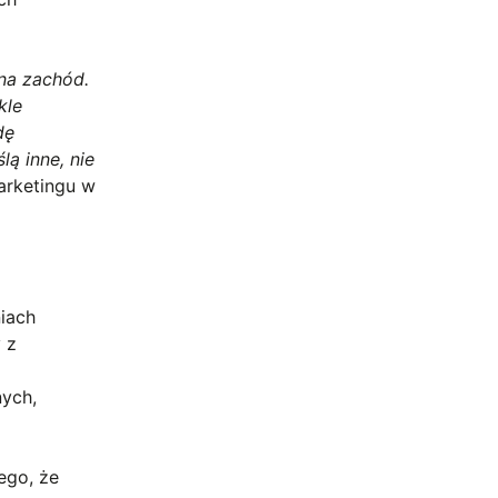
 na zachód.
kle
dę
lą inne, nie
arketingu w
iach
 z
nych,
ego, że