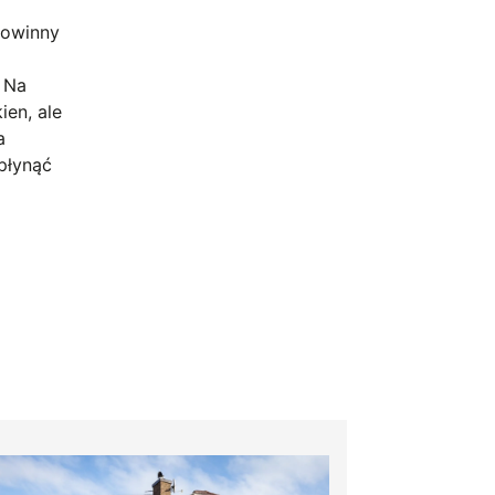
powinny
 Na
ien, ale
a
płynąć