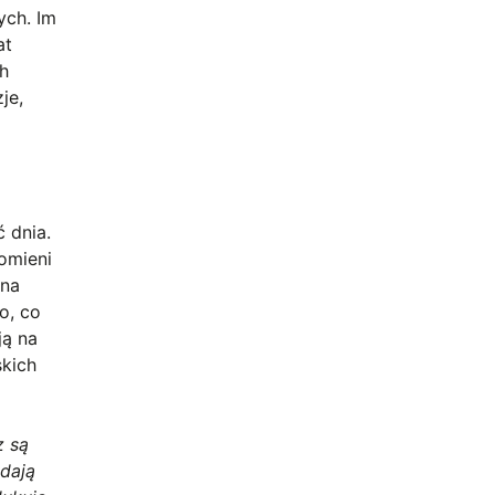
ych. Im
at
ch
je,
 dnia.
romieni
kna
o, co
ją na
skich
z są
adają