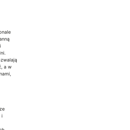
onale
ranną
i
ni.
ozwalają
ć, a w
nami,
sze
 i
ch