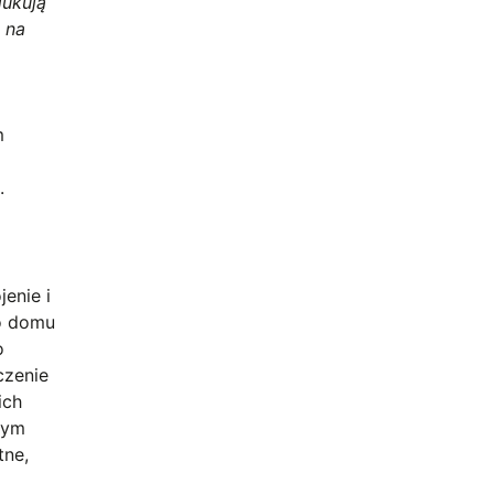
dukują
 na
m
.
enie i
go domu
o
czenie
ich
rym
tne,