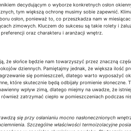
nnikiem decydującym o wyborze konkretnych osłon okienn
cznych, tym większą ochronę musimy sobie zapewnić. Klim
yboru osłon, ponieważ to, co przeszkadza nam w miesiąca
ącach zimowych. Kluczem do sukcesu są takie rolety i żaluz
preferencji oraz charakteru i aranżacji wnętrz.
ą, że słońce będzie nam towarzyszyć przez znaczną część
pokojów dziennych. Pamiętajmy jednak, że większa ilość p
agrzewanie się pomieszczeń, dlatego warto wyposażyć o
ne, które skutecznie będą odbijały promienie słoneczne. T
awienny wpływ zimą, dlatego miejmy na uwadze, że istnie
 również zatrzymać ciepło w pomieszczeniach podczas ni
rawdzą się przy osłanianiu mocno nasłonecznionych wnętr
aciemnienia. Szczególne właściwości termoizolacyjne posi