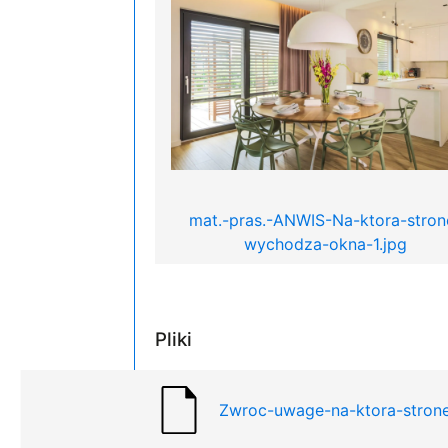
mat.-pras.-ANWIS-Na-ktora-stron
wychodza-okna-1.jpg
Pliki
Zwroc-uwage-na-ktora-stron