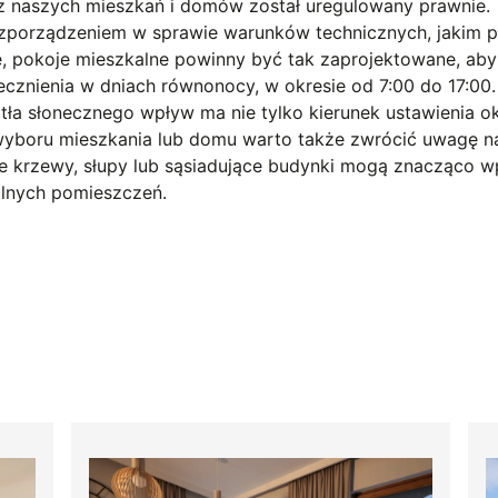
rz naszych mieszkań i domów został uregulowany prawnie.
zporządzeniem w sprawie warunków technicznych, jakim 
e, pokoje mieszkalne powinny być tak zaprojektowane, aby
cznienia w dniach równonocy, w okresie od 7:00 do 17:00.
ła słonecznego wpływ ma nie tylko kierunek ustawienia ok
s wyboru mieszkania lub domu warto także zwrócić uwagę n
e krzewy, słupy lub sąsiadujące budynki mogą znacząco w
lnych pomieszczeń.