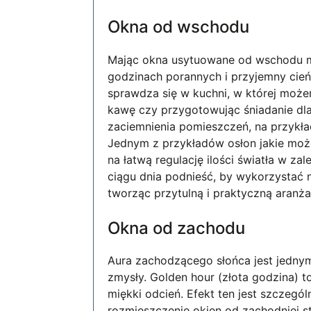
Okna od wschodu
Mając okna usytuowane od wschodu mu
godzinach porannych i przyjemny cień
sprawdza się w kuchni, w której może
kawę czy przygotowując śniadanie dla
zaciemnienia pomieszczeń, na przykła
Jednym z przykładów osłon jakie moż
na łatwą regulację ilości światła w z
ciągu dnia podnieść, by wykorzystać 
tworząc przytulną i praktyczną aranża
Okna od zachodu
Aura zachodzącego słońca jest jednym
zmysły. Golden hour (złota godzina) t
miękki odcień. Efekt ten jest szczegó
rozmieszczenie okien od zachodniej st