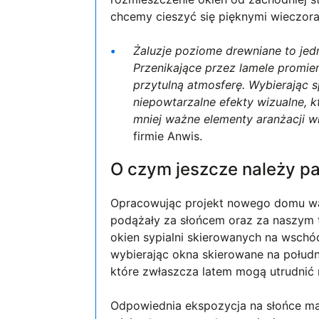
chcemy cieszyć się pięknymi wieczoram
Żaluzje poziome drewniane to jed
Przenikające przez lamele promi
przytulną atmosferę. Wybierając
niepowtarzalne efekty wizualne, kt
mniej ważne elementy aranżacji w
firmie Anwis.
O czym jeszcze należy pa
Opracowując projekt nowego domu wa
podążały za słońcem oraz za naszym 
okien sypialni skierowanych na wschó
wybierając okna skierowane na połudn
które zwłaszcza latem mogą utrudnić
Odpowiednia ekspozycja na słońce ma