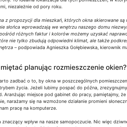
i, niezależnie od pory roku.
na z propozycji dla mieszkań, których okna skierowane są
enie słońca wprowadzają we wnętrzu naszego domu niezwy
 spośród różnych faktur i kolorów możemy uzyskać napraw
óre nie tylko zbudują odpowiedni klimat, ale także podkreś
nętrza
– podpowiada Agnieszka Gołębiewska, kierownik m
miętać planując rozmieszczenie okien?
rto zadbać o to, by okna w poszczególnych pomieszczen
trybem życia. Jeżeli lubimy pospać do późna, zrezygnujmy
d. Aranżując miejsce pod gabinet do pracy, pamiętajmy, że
ie, narażamy się na wzmożone działanie promieni słonecz
 nam pracę na komputerze.
 znaczący wpływ na nasze samopoczucie. Nic więc dziwn