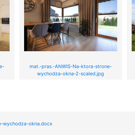
e-
mat.-pras.-ANWIS-Na-ktora-strone-
wychodza-okna-2-scaled.jpg
e-wychodza-okna.docx