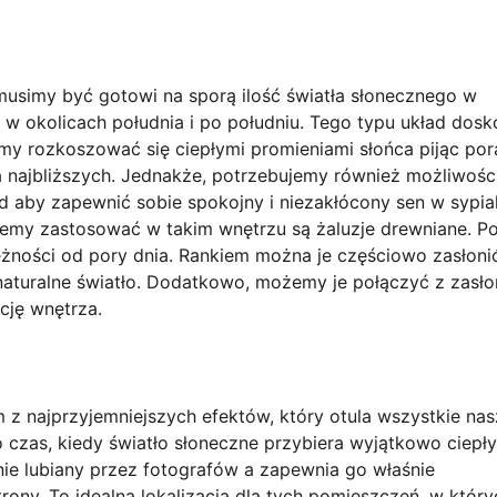
simy być gotowi na sporą ilość światła słonecznego w
 w okolicach południa i po południu. Tego typu układ dosk
my rozkoszować się ciepłymi promieniami słońca pijąc po
 najbliższych. Jednakże, potrzebujemy również możliwośc
d aby zapewnić sobie spokojny i niezakłócony sen w sypial
emy zastosować w takim wnętrzu są żaluzje drewniane. P
ależności od pory dnia. Rankiem można je częściowo zasłoni
naturalne światło. Dodatkowo, możemy je połączyć z zasło
cję wnętrza.
 z najprzyjemniejszych efektów, który otula wszystkie na
o czas, kiedy światło słoneczne przybiera wyjątkowo ciepły
lnie lubiany przez fotografów a zapewnia go właśnie
rony. To idealna lokalizacja dla tych pomieszczeń, w który