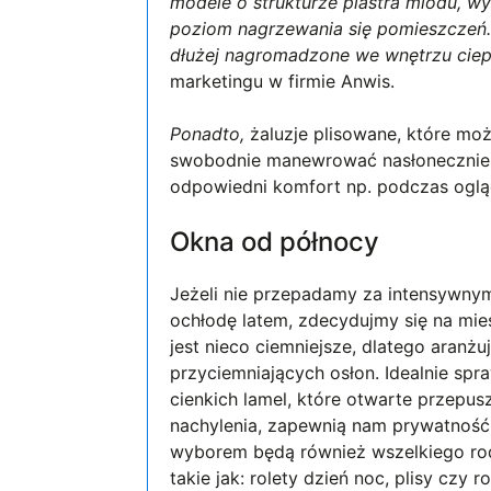
modele o strukturze plastra miodu, w
poziom nagrzewania się pomieszczeń. 
dłużej nagromadzone we wnętrzu cie
marketingu w firmie Anwis.
Ponadto,
żaluzje plisowane, które m
swobodnie manewrować nasłonecznien
odpowiedni komfort np. podczas ogląda
Okna od północy
Jeżeli nie przepadamy za intensywnym
ochłodę latem, zdecydujmy się na mi
jest nieco ciemniejsze, dlatego aran
przyciemniających osłon. Idealnie spr
cienkich lamel, które otwarte przepus
nachylenia, zapewnią nam prywatność
wyborem będą również wszelkiego rodz
takie jak: rolety dzień noc, plisy czy r