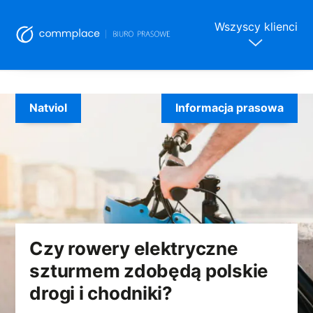
Wszyscy klienci
Skip
to
Natviol
Informacja prasowa
content
Czy rowery elektryczne
szturmem zdobędą polskie
drogi i chodniki?