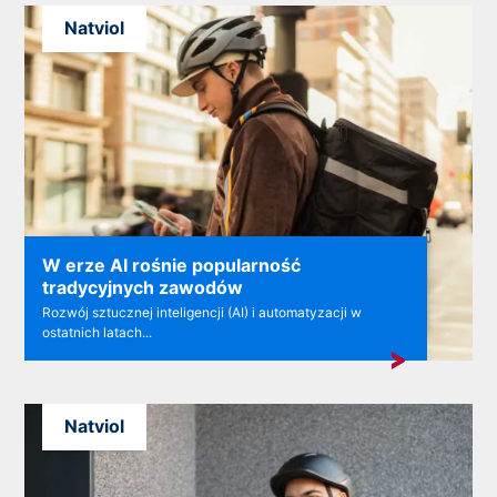
Natviol
W erze AI rośnie popularność
tradycyjnych zawodów
Rozwój sztucznej inteligencji (AI) i automatyzacji w
ostatnich latach...
Natviol