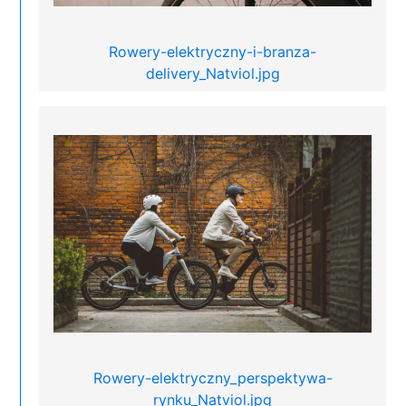
Rowery-elektryczny-i-branza-
delivery_Natviol.jpg
Rowery-elektryczny_perspektywa-
rynku_Natviol.jpg