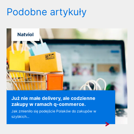
Podobne artykuły
Natviol
Już nie małe delivery, ale codzienne
zakupy w ramach q-commerce.
Jak zmieniło się podejście Polaków do zakupów w
szybkich...