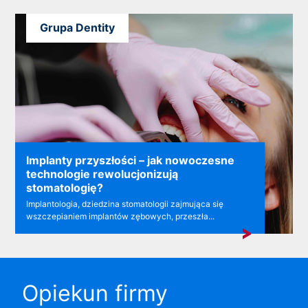
Grupa Dentity
Implanty przyszłości – jak nowoczesne
technologie rewolucjonizują
stomatologię?
Implantologia, dziedzina stomatologii zajmująca się
wszczepianiem implantów zębowych, przeszła...
Opiekun firmy