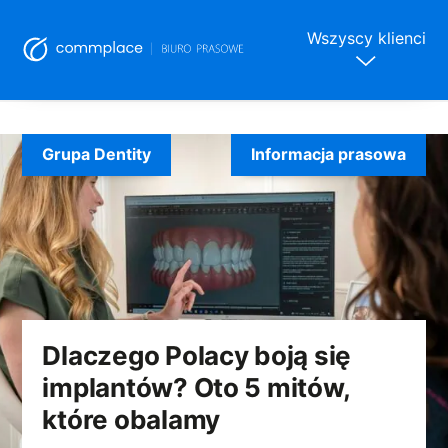
Wszyscy klienci
Skip
to
Grupa Dentity
Informacja prasowa
content
Dlaczego Polacy boją się
implantów? Oto 5 mitów,
które obalamy