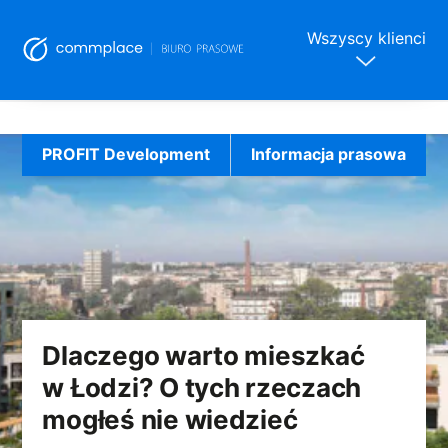
Wszyscy klienci
Skip
to
PROFIT Development
Informacja prasowa
content
Dlaczego warto mieszkać
w Łodzi? O tych rzeczach
mogłeś nie wiedzieć