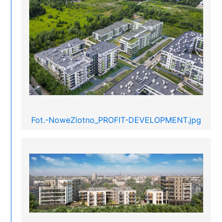
Fot.-NoweZlotno_PROFIT-DEVELOPMENT.jpg