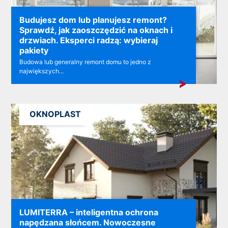
Budujesz dom lub planujesz remont?
Sprawdź, jak zaoszczędzić na oknach i
drzwiach. Eksperci radzą: wybieraj
pakiety
Budowa lub generalny remont domu to jedno z
największych...
OKNOPLAST
LUMITERRA – inteligentna ochrona
napędzana słońcem. Nowoczesne