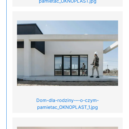
pamietac_OKNOPLAST.jpg
Dom-dla-rodziny-–-o-czym-
pamietac_OKNOPLAST_1.jpg