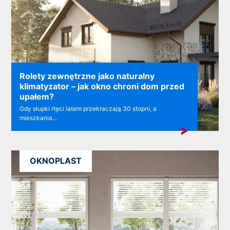
Rolety zewnętrzne jako naturalny
klimatyzator – jak okno chroni dom przed
upałem?
Gdy słupki rtęci latem przekraczają 30 stopni, a
mieszkania...
OKNOPLAST