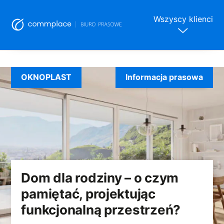
Wszyscy klienci
Skip
to
OKNOPLAST
Informacja prasowa
content
Dom dla rodziny – o czym
pamiętać, projektując
funkcjonalną przestrzeń?