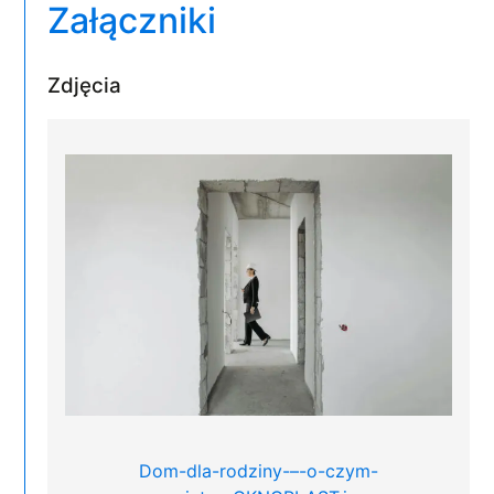
Załączniki
Zdjęcia
Dom-dla-rodziny-–-o-czym-