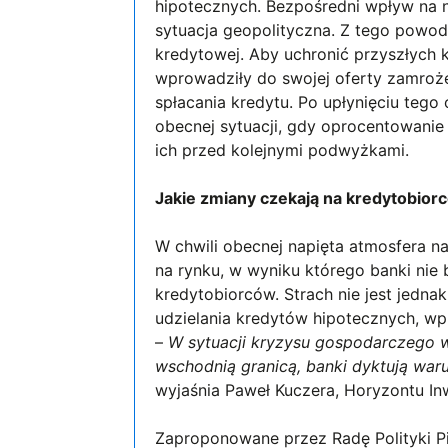
hipotecznych. Bezpośredni wpływ na 
sytuacja geopolityczna. Z tego powo
kredytowej. Aby uchronić przyszłych 
wprowadziły do swojej oferty zamroże
spłacania kredytu. Po upłynięciu te
obecnej sytuacji, gdy oprocentowanie
ich przed kolejnymi podwyżkami.
Jakie zmiany czekają na kredytobior
W chwili obecnej napięta atmosfera na
na rynku, w wyniku którego banki nie
kredytobiorców. Strach nie jest jedna
udzielania kredytów hipotecznych, w
–
W sytuacji kryzysu gospodarczego 
wschodnią granicą, banki dyktują war
wyjaśnia Paweł Kuczera, Horyzontu Inw
Zaproponowane przez Radę Polityki P