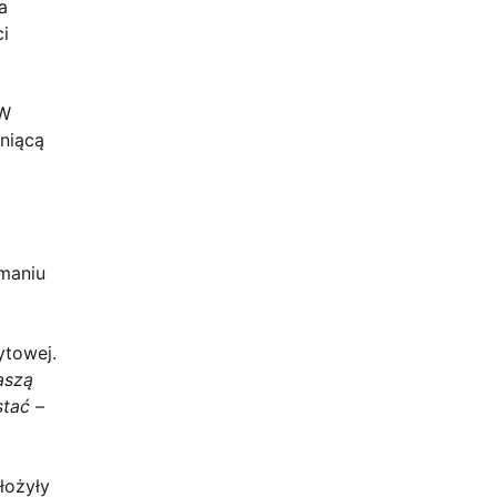
a
ci
 W
oniącą
amaniu
ytowej.
aszą
ostać
–
łożyły