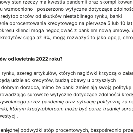
nowy stan rzeczy ma kwestia pandemii oraz skomplikowan
du wzmocniono i poszerzono wytyczne dotyczące zdolnoś
kredytobiorców od skutków niestabilnego rynku, banki
nie oprocentowania kredytowego na pierwsze 5 lub 10 lat
go okresu klienci mogą negocjować z bankiem nową umowę.
 kredytów sięga aż 6%, mogą rozważyć to jako opcję, chr
ców od kwietnia 2022 roku?
 rynku, szereg artykułów, których nagłówki krzyczą o zał
 będą udzielać kredytów, budzą obawy u przyszłych
k dobrym doradcą, mimo że banki zmieniają swoją politykę
prowadzając surowsze wytyczne dotyczące zdolności kred
wywołanego przez pandemię oraz sytuację polityczną za n
unki, którym kredytobiorcom może być coraz trudniej spr
estycji.
ieniężnej podwyżki stóp procentowych, bezpośrednio prze