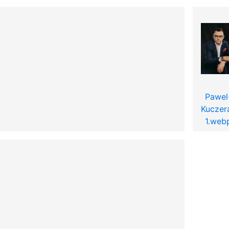
Pawel
Kuczer
1.web