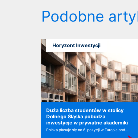
Podobne arty
Horyzont Inwestycji
Duża liczba studentów w stolicy
Dolnego Śląska pobudza
inwestycje w prywatne akademiki
Polska plasuje się na 6. pozycji w Europie pod...