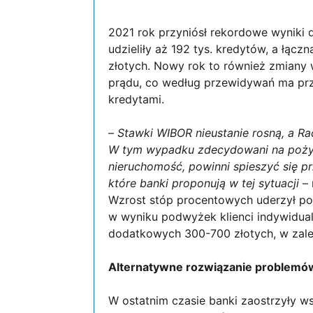
2021 rok przyniósł rekordowe wyniki 
udzieliły aż 192 tys. kredytów, a łąc
złotych. Nowy rok to również zmiany
prądu, co według przewidywań ma prz
kredytami.
–
Stawki WIBOR nieustanie rosną, a Ra
W tym wypadku zdecydowani na pożycz
nieruchomość, powinni spieszyć się p
które banki proponują w tej sytuacji
– 
Wzrost stóp procentowych uderzył po p
w wyniku podwyżek klienci indywidua
dodatkowych 300-700 złotych, w zal
Alternatywne rozwiązanie problemó
W ostatnim czasie banki zaostrzyły 