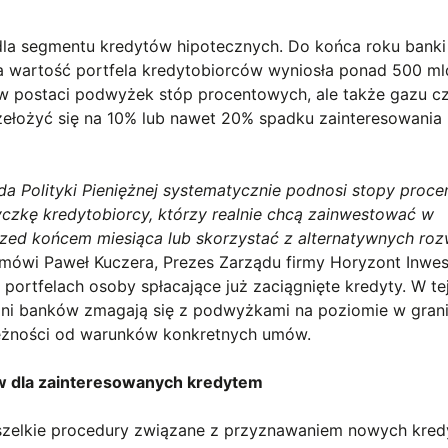
dla segmentu kredytów hipotecznych. Do końca roku banki
zna wartość portfela kredytobiorców wyniosła ponad 500 ml
 w postaci podwyżek stóp procentowych, ale także gazu c
ełożyć się na 10% lub nawet 20% spadku zainteresowania
da Polityki Pieniężnej systematycznie podnosi stopy proce
kę kredytobiorcy, którzy realnie chcą zainwestować w
rzed końcem miesiąca lub skorzystać z alternatywnych roz
mówi Paweł Kuczera, Prezes Zarządu firmy Horyzont Inwest
ortfelach osoby spłacające już zaciągnięte kredyty. W tej
lni banków zmagają się z podwyżkami na poziomie w gran
eżności od warunków konkretnych umów.
w dla zainteresowanych kredytem
wszelkie procedury związane z przyznawaniem nowych kre