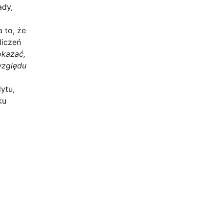
ady,
 to, że
liczeń
okazać,
względu
ytu,
ku