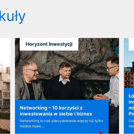
kuły
Horyzont Inwestycji
Łó
in
Networking – 10 korzyści z
mi
inwestowania w siebie i biznes
Po
Networking to coś zdecydowanie więcej niż tylko
Cor
modne hasło....
mie