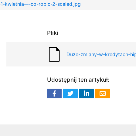
-kwietnia-–-co-robic-2-scaled.jpg
Pliki
Duze-zmiany-w-kredytach-hip
Udostępnij ten artykuł: