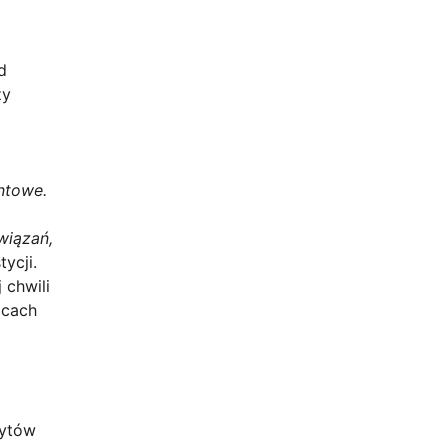
d
zy
ntowe.
wiązań,
ycji.
 chwili
icach
dytów