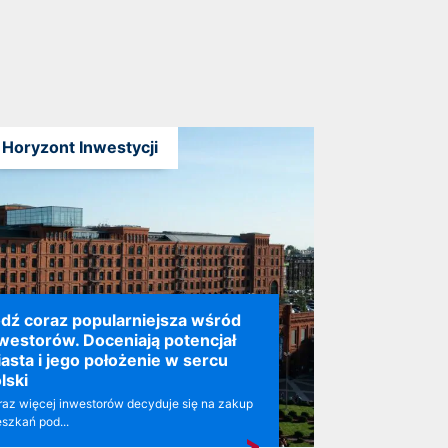
Horyzont Inwestycji
dź coraz popularniejsza wśród
westorów. Doceniają potencjał
asta i jego położenie w sercu
lski
az więcej inwestorów decyduje się na zakup
szkań pod...