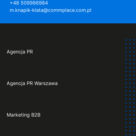
+48 509986984
m.knapik-klata@commplace.com.pl
Agencja PR
Agencja PR Warszawa
Marketing B2B