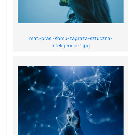
mat.-pras.-Komu-zagraza-sztuczna-
inteligencja-1.jpg