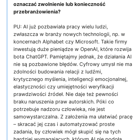
oznaczać zwolnienie lub konieczność
przebranżowienia?
PU: AI już pozbawiała pracy wielu ludzi,
zwłaszcza w branży nowych technologii, np. w
koncernach Alphabet czy Microsoft. Takie firmy
inwestują duże pieniądze w OpenAI, które rozwija
bota ChatGPT. Pamiętajmy jednak, że działania AI
nie są pozbawione błędów. Cyfrowy umysł nie ma
zdolności budowania relacji z ludźmi,
krytycznego myślenia, inteligencji emocjonalnej,
elastyczności czy umiejętności weryfikacji
prawdziwości źródeł. Nie daje też pewności
braku naruszenia praw autorskich. Póki co
potrzebuje nadzoru człowieka, nie jest
samowystarczalna. Z założenia ma ułatwiać pracę
– skracać jej czas i automatyzować proste
zadania, by człowiek mógł skupić się na tych
bardziej wymagających, którym AI nie podoła.