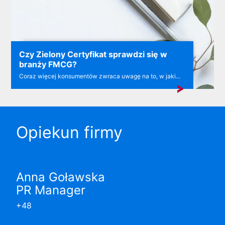
Czy Zielony Certyfikat sprawdzi się w
branży FMCG?
Coraz więcej konsumentów zwraca uwagę na to, w jaki...
Opiekun firmy
Anna Goławska
PR Manager
+48