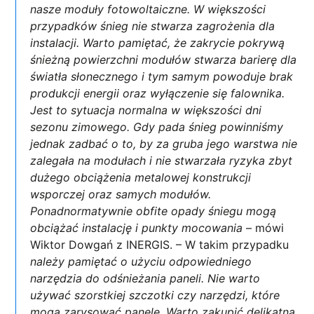
nasze moduły fotowoltaiczne. W większości
przypadków śnieg nie stwarza zagrożenia dla
instalacji. Warto pamiętać, że zakrycie pokrywą
śnieżną powierzchni modułów stwarza barierę dla
światła słonecznego i tym samym powoduje brak
produkcji energii oraz wyłączenie się falownika.
Jest to sytuacja normalna w większości dni
sezonu zimowego. Gdy pada śnieg powinniśmy
jednak zadbać o to, by za gruba jego warstwa nie
zalegała na modułach i nie stwarzała ryzyka zbyt
dużego obciążenia metalowej konstrukcji
wsporczej oraz samych modułów.
Ponadnormatywnie obfite opady śniegu mogą
obciążać instalację i punkty mocowania
– mówi
Wiktor Dowgań z INERGIS. – W takim przypadku
należy pamiętać o użyciu odpowiedniego
narzędzia do odśnieżania paneli. Nie warto
używać szorstkiej szczotki czy narzędzi, które
mogą zarysować panele. Warto zakupić delikatną