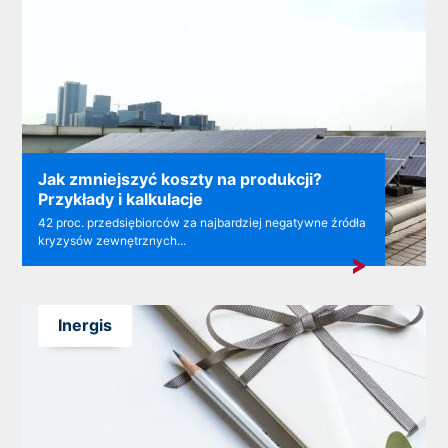
Jak zmniejszyć koszty na produkcji?
Przykłady i kalkulacje
42 proc. przedsiębiorców za najbardziej negatywne źródła
kryzysów zewnętrznych...
Inergis