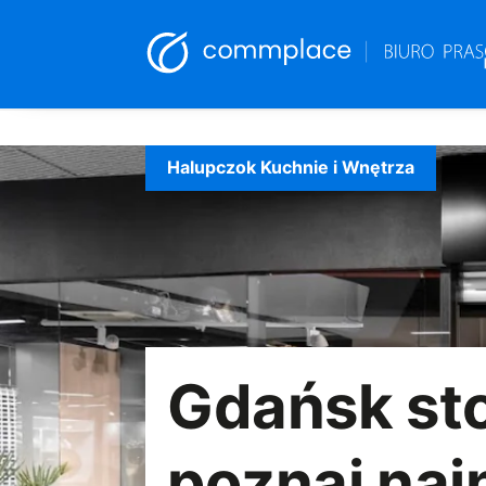
Skip
to
Halupczok Kuchnie i Wnętrza
content
Gdańsk sto
poznaj naj