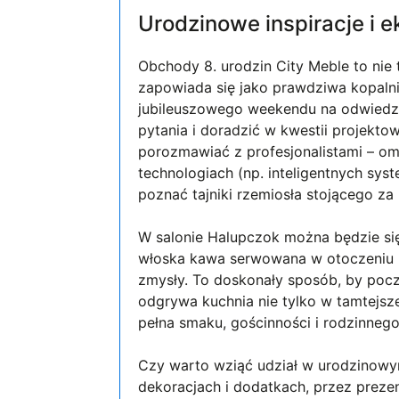
Urodzinowe inspiracje i 
Obchody 8. urodzin City Meble to nie 
zapowiada się jako prawdziwa kopalni
jubileuszowego weekendu na odwiedza
pytania i doradzić w kwestii projekto
porozmawiać z profesjonalistami – o
technologiach (np. inteligentnych sy
poznać tajniki rzemiosła stojącego z
W salonie Halupczok można będzie si
włoska kawa serwowana w otoczeniu 
zmysły. To doskonały sposób, by poc
odgrywa kuchnia nie tylko w tamtejsze
pełna smaku, gościnności i rodzinnego
Czy warto wziąć udział w urodzinow
dekoracjach i dodatkach, przez prez