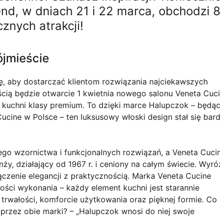
nd, w dniach 21 i 22 marca, obchodzi 8
icznych atrakcji!
ójmieście
tę, aby dostarczać klientom rozwiązania najciekawszych
ią będzie otwarcie 1 kwietnia nowego salonu Veneta Cuci
uchni klasy premium. To dzięki marce Halupczok – będąc
cine w Polsce – ten luksusowy włoski design stał się bard
go wzornictwa i funkcjonalnych rozwiązań, a Veneta Cuci
ży, działający od 1967 r. i ceniony na całym świecie​. Wyró
czenie elegancji z praktycznością. Marka Veneta Cucine
ości wykonania – każdy element kuchni jest starannie
rwałości, komforcie użytkowania oraz pięknej formie​. Co
rzez obie marki? – „Halupczok wnosi do niej swoje