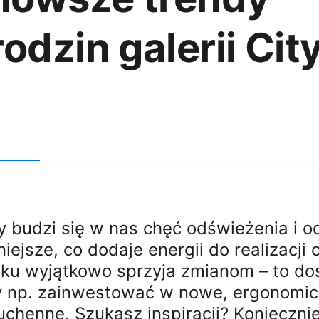
dzin galerii Cit
y budzi się w nas chęć odświeżenia i
aśniejsze, co dodaje energii do realizac
oku wyjątkowo sprzyja zmianom – to d
y np. zainwestować w nowe, ergonomicz
uchenne. Szukasz inspiracji? Koniecznie