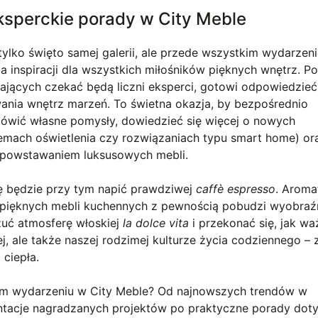
eksperckie porady w City Meble
tylko święto samej galerii, ale przede wszystkim wydarzeni
a inspiracji dla wszystkich miłośników pięknych wnętrz. P
jących czekać będą liczni eksperci, gotowi odpowiedzieć
wania wnętrz marzeń. To świetna okazja, by bezpośrednio
mówić własne pomysły, dowiedzieć się więcej o nowych
stemach oświetlenia czy rozwiązaniach typu smart home) or
a powstawaniem luksusowych mebli.
ę będzie przy tym napić prawdziwej
caffè espresso
. Aroma
pięknych mebli kuchennych z pewnością pobudzi wyobraźn
zuć atmosferę włoskiej
la dolce vita
i przekonać się, jak wa
j, ale także naszej rodzimej kulturze życia codziennego –
 ciepła.
ym wydarzeniu w City Meble? Od najnowszych trendów w
entacje nagradzanych projektów po praktyczne porady dot