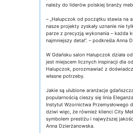
należy do liderów polskiej branży meb
– „Halupczok od początku stawia na a
nasze projekty zyskały uznanie nie ty
parze z precyzją wykonania – każda k
najmniejszy detal”. – podkreśla Anna
W Gdańsku salon Halupczok działa od
jest miejscem licznych inspiracji dl
Halupczok, porozmawiać z doświadczo
własne potrzeby.
Jakie są ulubione aranżacje gdańszcz
popularnością cieszy się linia Eleganz
Instytut Wzornictwa Przemysłowego doc
dziwi więc, że również klienci City M
symbolem prestiżu i najwyższej jakoś
Anna Dzierżanowska.