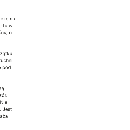
i czemu
e tu w
ścią o
czątku
kuchni
e pod
zą
zór.
.Nie
. Jest
waża