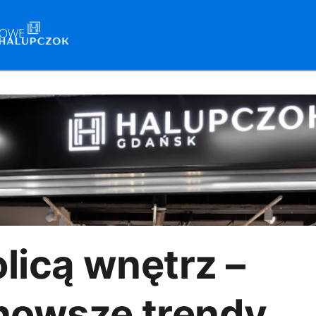
licą wnętrz –
nowsze trendy