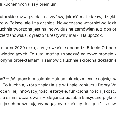
li kuchennych klasy premium​.
utorskie rozwiązania i najwyższą jakość materiałów, dzięk
lko w Polsce, ale i za granicą. Nowoczesne wzornictwo idzi
uchnia tworzona jest na indywidualne zamówienie, z dbało
 Dzierżanowska, dyrektor kreatywny marki Halupczok.
 marca 2020 roku, a więc właśnie obchodzi 5-lecie Od po
a odwiedzających. To tutaj można zobaczyć na żywo modele 
nymi projektantami i zamówić kuchnię skrojoną dokładni
an? – „W gdańskim salonie Halupczok niezmiennie najwięks
a. To kuchnia, która znalazła się w finale konkursu Dobry W
enił jej innowacyjność, estetykę, funkcjonalność i jakość
eble są nią oczarowani – Eleganza uosabia klasyczne piękno
ci, jakich poszukują wymagający miłośnicy designu.” – zau