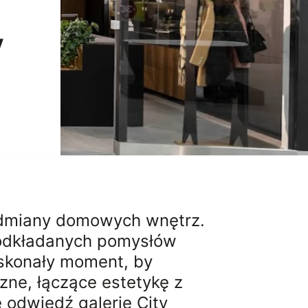
y
 odmiany domowych wnętrz.
ji odkładanych pomysłów
oskonały moment, by
ne, łączące estetykę z
 odwiedź galerię City