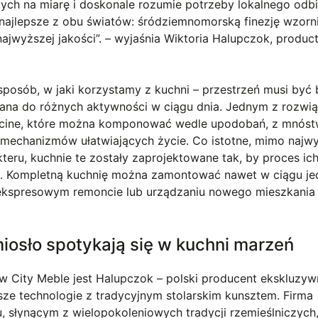
ych na miarę i doskonale rozumie potrzeby lokalnego odbio
o najlepsze z obu światów: śródziemnomorską finezję wzorni
najwyższej jakości”. – wyjaśnia Wiktoria Halupczok, produc
 sposób, w jaki korzystamy z kuchni – przestrzeń musi być 
wana do różnych aktywności w ciągu dnia​. Jednym z rozwi
ucine, które można komponować wedle upodobań, z mnós
echanizmów ułatwiających życie. Co istotne, mimo najwy
teru, kuchnie te zostały zaprojektowane tak, by proces ic
e. Kompletną kuchnię można zamontować nawet w ciągu j
 ekspresowym remoncie lub urządzaniu nowego mieszkania
iosło spotykają się w kuchni marzeń
 City Meble jest Halupczok – polski producent ekskluzy
sze technologie z tradycyjnym stolarskim kunsztem. Firma
 słynącym z wielopokoleniowych tradycji rzemieślniczych,