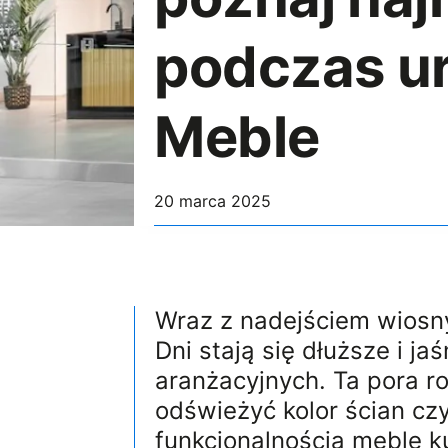
podczas uro
Meble
20 marca 2025
Wraz z nadejściem wiosn
Dni stają się dłuższe i j
aranżacyjnych. Ta pora r
odświeżyć kolor ścian cz
funkcjonalnością meble k