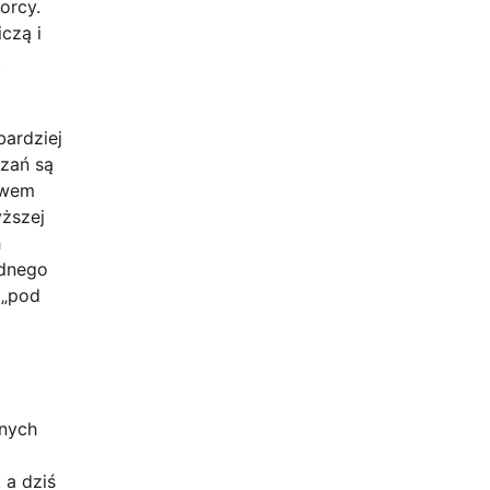
rcy​.
czą i
t
bardziej
ązań są
twem
ższej
h
ednego
 „pod
wnych
 a dziś