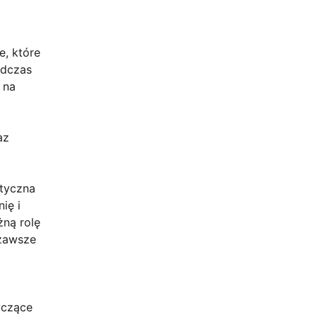
e, które
odczas
 na
az
tyczna
ię i
żną rolę
 zawsze
yczące