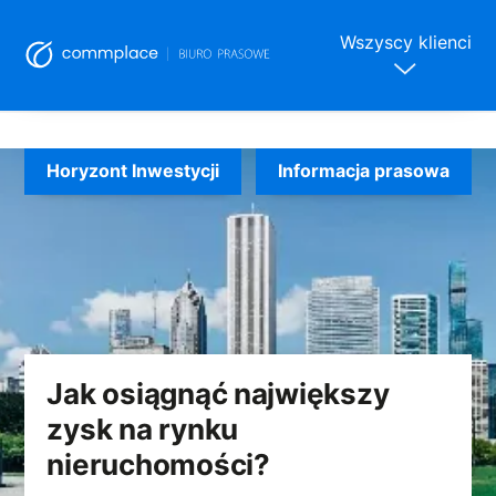
Wszyscy klienci
Skip
to
Horyzont Inwestycji
Informacja prasowa
content
Jak osiągnąć największy
zysk na rynku
nieruchomości?