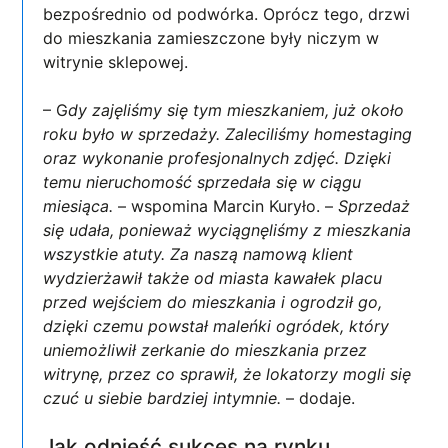
bezpośrednio od podwórka. Oprócz tego, drzwi
do mieszkania zamieszczone były niczym w
witrynie sklepowej.
– G
dy zajęliśmy się tym mieszkaniem, już około
roku było w sprzedaży. Zaleciliśmy homestaging
oraz wykonanie profesjonalnych zdjęć. Dzięki
temu nieruchomość sprzedała się w ciągu
miesiąca.
– wspomina Marcin Kuryło. –
Sprzedaż
się udała, ponieważ wyciągnęliśmy z mieszkania
wszystkie atuty. Za naszą namową klient
wydzierżawił także od miasta kawałek placu
przed wejściem do mieszkania i ogrodził go,
dzięki czemu powstał maleńki ogródek, który
uniemożliwił zerkanie do mieszkania przez
witrynę, przez co sprawił, że lokatorzy mogli się
czuć u siebie bardziej intymnie.
– dodaje.
Jak odnieść sukces na rynku