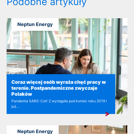
Podobne artykuły
Neptun Energy
Coraz więcej osób wyraża chęć pracy w
terenie. Postpandemiczne zwyczaje
Polaków
Pandemia SARS-CoV-2 wystąpiła pod koniec roku 2019 i
już...
Neptun Energy