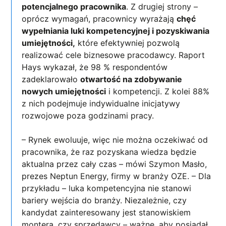
potencjalnego pracownika
. Z drugiej strony –
oprócz wymagań, pracownicy wyrażają
chęć
wypełniania luki kompetencyjnej i pozyskiwania
umiejętności,
które efektywniej pozwolą
realizować cele biznesowe pracodawcy. Raport
Hays wykazał, że 98 % respondentów
zadeklarowało
otwartość na zdobywanie
nowych umiejętności
i kompetencji. Z kolei 88%
z nich podejmuje indywidualne inicjatywy
rozwojowe poza godzinami pracy.
– Rynek ewoluuje, więc nie można oczekiwać od
pracownika, że raz pozyskana wiedza będzie
aktualna przez cały czas – mówi Szymon Masło,
prezes Neptun Energy, firmy w branży OZE. – Dla
przykładu – luka kompetencyjna nie stanowi
bariery wejścia do branży. Niezależnie, czy
kandydat zainteresowany jest stanowiskiem
montera, czy sprzedawcy – ważne, aby posiadał