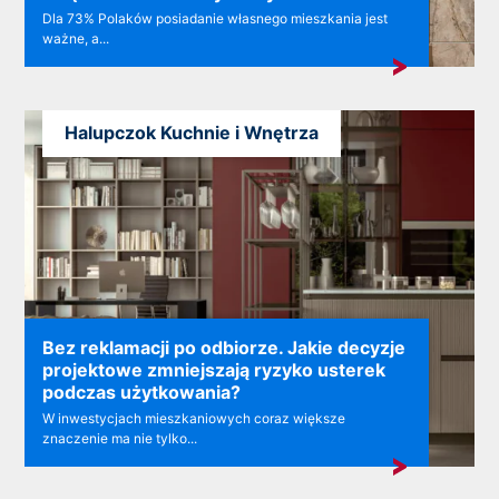
Dla 73% Polaków posiadanie własnego mieszkania jest
ważne, a...
Halupczok Kuchnie i Wnętrza
Bez reklamacji po odbiorze. Jakie decyzje
projektowe zmniejszają ryzyko usterek
podczas użytkowania?
W inwestycjach mieszkaniowych coraz większe
znaczenie ma nie tylko...