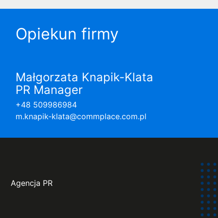
Opiekun firmy
Małgorzata Knapik-Klata
PR Manager
+48 509986984
m.knapik-klata@commplace.com.pl
Agencja PR