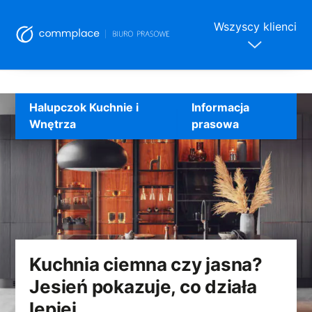
Wszyscy klienci
Skip
to
Halupczok Kuchnie i
Informacja
content
Wnętrza
prasowa
Kuchnia ciemna czy jasna?
Jesień pokazuje, co działa
lepiej