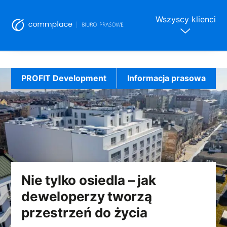
Wszyscy klienci
Skip
to
PROFIT Development
Informacja prasowa
content
Nie tylko osiedla – jak
deweloperzy tworzą
przestrzeń do życia