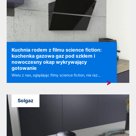
Kuchnia rodem z filmu science fiction:
kuchenka gazowa gaz pod szkłem i
nowoczesny okap wykrywający
gotowanie
Wielu z nas, oglądając filmy science fiction, nie raz...
Solgaz