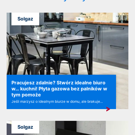
Solgaz
Pracujesz zdalnie? Stwórz idealne biuro
w… kuchni! Płyta gazowa bez palników w
tym pomoże
Jeśli marzysz o idealnym biurze w domu, ale brakuje...
Solgaz