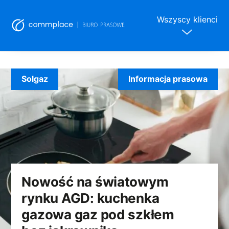
Wszyscy klienci
Skip
to
Solgaz
Informacja prasowa
content
Nowość na światowym
rynku AGD: kuchenka
gazowa gaz pod szkłem