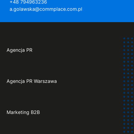
+48 794963236
a.golawska@commplace.com.pl
Agencja PR
Agencja PR Warszawa
Marketing B2B