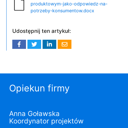
produktowym-jako-odpowiedz-na-
potrzeby-konsumentow.docx
Udostępnij ten artykuł:
Opiekun firmy
Anna Goławska
Koordynator projektów