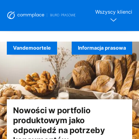
Wszyscy klienci
Skip
to
Vandemoortele
Informacja prasowa
content
Nowości w portfolio
produktowym jako
odpowiedź na potrzeby