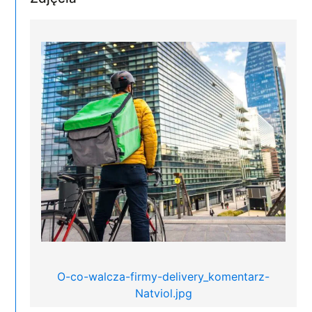
O-co-walcza-firmy-delivery_komentarz-
Natviol.jpg