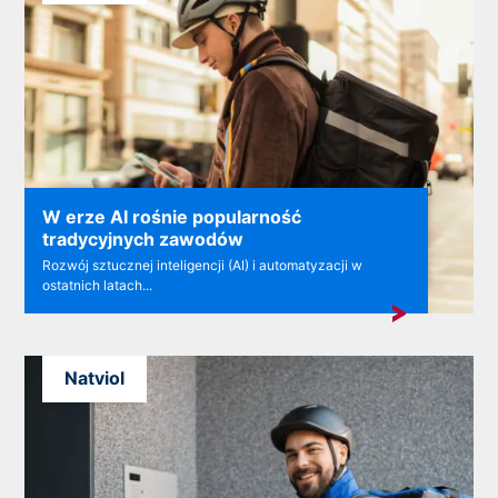
W erze AI rośnie popularność
tradycyjnych zawodów
Rozwój sztucznej inteligencji (AI) i automatyzacji w
ostatnich latach...
Natviol