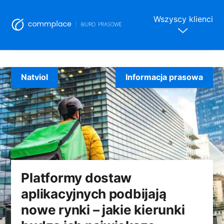
Wszyscy klienci
Skip
to
Natviol
Informacja prasowa
content
Platformy dostaw
aplikacyjnych podbijają
nowe rynki – jakie kierunki