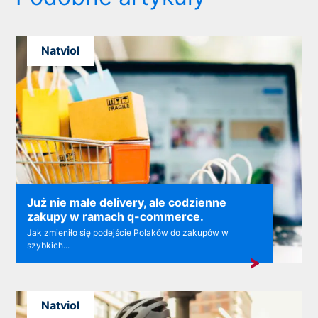
Natviol
Już nie małe delivery, ale codzienne
zakupy w ramach q-commerce.
Jak zmieniło się podejście Polaków do zakupów w
szybkich...
Natviol