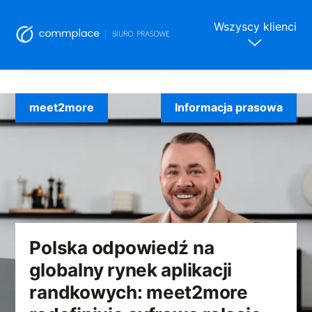
Wszyscy klienci
Skip
to
meet2more
Informacja prasowa
content
Polska odpowiedź na
globalny rynek aplikacji
randkowych: meet2more