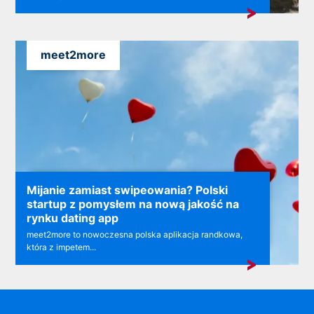
meet2more
Mijanie zamiast swipeowania? Polski
startup z pomysłem na nową jakość na
rynku dating app
meet2more to nowoczesna polska aplikacja randkowa,
która z impetem...