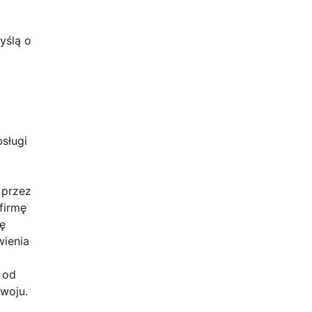
yślą o
sługi
 przez
firmę
lę
wienia
 od
zwoju.