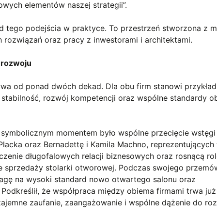
owych elementów naszej strategii”.
 tego podejścia w praktyce. To przestrzeń stworzona z m
 rozwiązań oraz pracy z inwestorami i architektami.
 rozwoju
wa od ponad dwóch dekad. Dla obu firm stanowi przykład
tabilność, rozwój kompetencji oraz wspólne standardy ob
u symbolicznym momentem było wspólne przecięcie wstęgi
acka oraz Bernadettę i Kamila Machno, reprezentujących 
czenie długofalowych relacji biznesowych oraz rosnącą ro
e sprzedaży stolarki otworowej. Podczas swojego przemó
gę na wysoki standard nowo otwartego salonu oraz
Podkreślił, że współpraca między obiema firmami trwa już
zajemne zaufanie, zaangażowanie i wspólne dążenie do ro