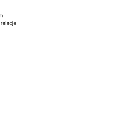
em
relacje
.