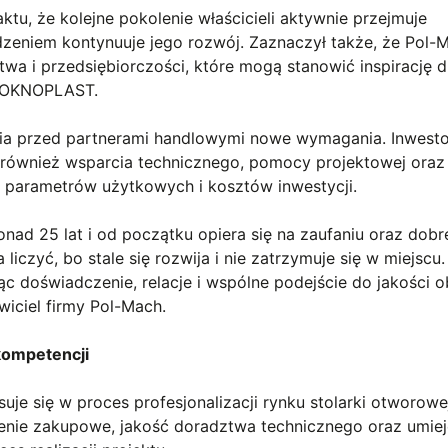
aktu, że kolejne pokolenie właścicieli aktywnie przejmuje
zeniem kontynuuje jego rozwój. Zaznaczył także, że Pol-
wa i przedsiębiorczości, które mogą stanowić inspirację d
i OKNOPLAST.
wia przed partnerami handlowymi nowe wymagania. Inwest
cz również wsparcia technicznego, pomocy projektowej oraz
m parametrów użytkowych i kosztów inwestycji.
d 25 lat i od początku opiera się na zaufaniu oraz dobr
liczyć, bo stale się rozwija i nie zatrzymuje się w miejscu.
ąc doświadczenie, relacje i wspólne podejście do jakości o
wiciel firmy Pol-Mach.
kompetencji
je się w proces profesjonalizacji rynku stolarki otworowe
enie zakupowe, jakość doradztwa technicznego oraz umie