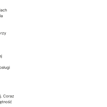
Mach
la
orzy
ej
bsługi
j. Coraz
jętność