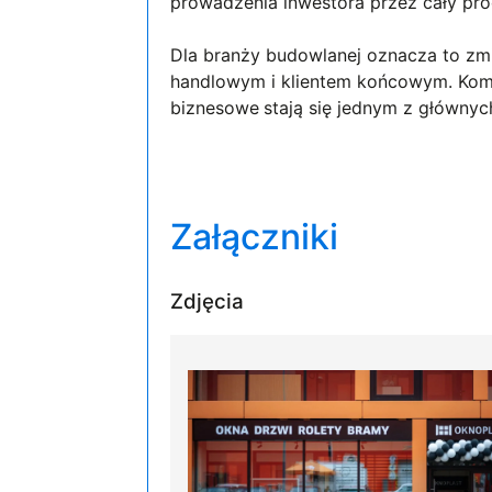
prowadzenia inwestora przez cały proce
Dla branży budowlanej oznacza to z
handlowym i klientem końcowym. Komp
biznesowe
stają się jednym z główny
Załączniki
Zdjęcia