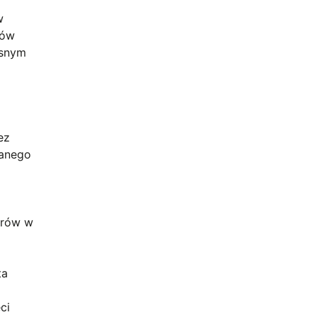
w
rów
esnym
ez
lanego
erów w
ta
ci