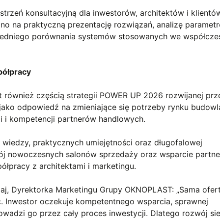
trzeń konsultacyjną dla inwestorów, architektów i klientó
no na praktyczną prezentację rozwiązań, analizę paramet
średniego porównania systemów stosowanych we współcz
półpracy
 również częścią strategii POWER UP 2026 rozwijanej prz
ako odpowiedź na zmieniające się potrzeby rynku budow
gi i kompetencji partnerów handlowych.
wiedzy, praktycznych umiejętności oraz długofalowej
wój nowoczesnych salonów sprzedaży oraz wsparcie partn
ółpracy z architektami i marketingu.
aj, Dyrektorka Marketingu Grupy OKNOPLAST: „Sama ofer
ć. Inwestor oczekuje kompetentnego wsparcia, sprawnej
owadzi go przez cały proces inwestycji. Dlatego rozwój sie