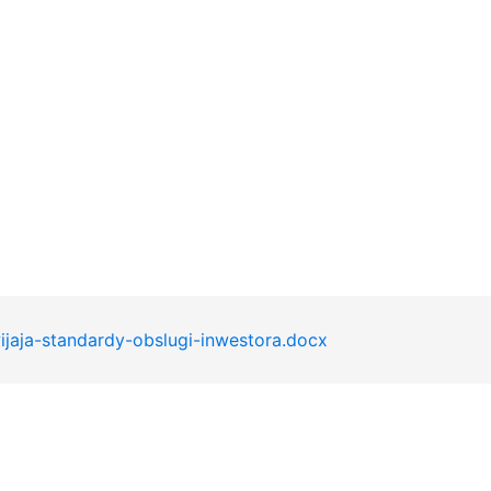
a-standardy-obslugi-inwestora.docx