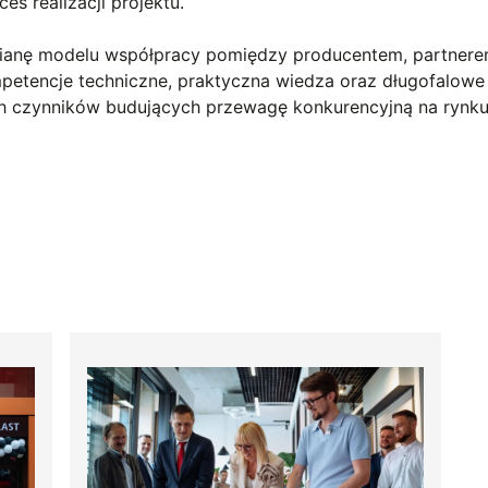
s realizacji projektu.
mianę modelu współpracy pomiędzy producentem, partner
etencje techniczne, praktyczna wiedza oraz długofalowe 
ch czynników budujących przewagę konkurencyjną na rynku