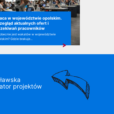
aca w województwie opolskim.
zegląd aktualnych ofert i
czekiwań pracowników
e obecnie jest wakatów w województwie
lskim? Gdzie brakuje...
ławska
ator projektów