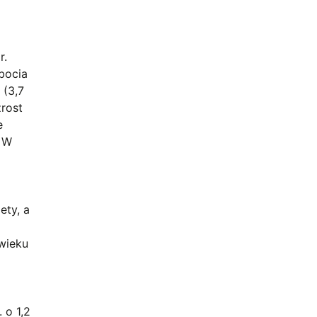
r.
obocia
 (3,7
zrost
e
. W
ety, a
wieku
 o 1,2