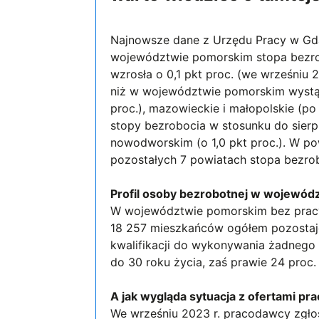
Najnowsze dane z Urzędu Pracy w Gda
województwie pomorskim stopa bezrobo
wzrosła o 0,1 pkt proc. (we wrześniu 
niż w województwie pomorskim wystąpi
proc.), mazowieckie i małopolskie (po 4
stopy bezrobocia w stosunku do sierp
nowodworskim (o 1,0 pkt proc.). W pow
pozostałych 7 powiatach stopa bezrobo
Profil osoby bezrobotnej w wojewó
W województwie pomorskim bez pracy 
18 257 mieszkańców ogółem pozostaje
kwalifikacji do wykonywania żadnego
do 30 roku życia, zaś prawie 24 proc
A jak wygląda sytuacja z ofertami p
We wrześniu 2023 r. pracodawcy zgłos