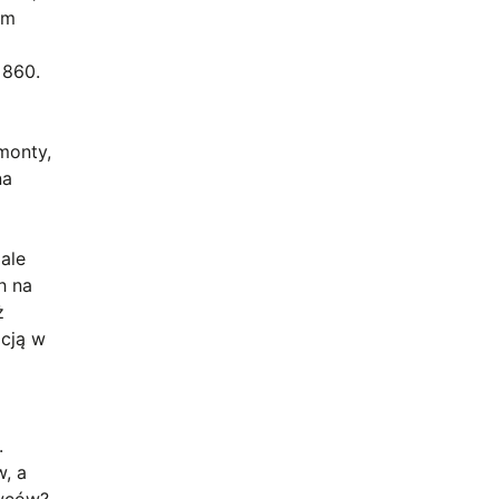
ym
 860.
monty,
na
m
ale
h na
ż
acją w
.
w, a
awców?