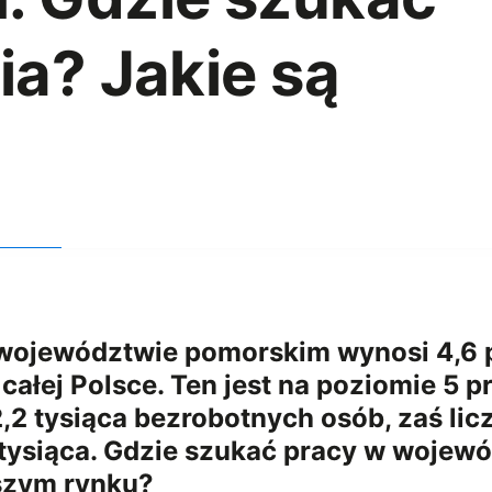
ia? Jakie są
ojewództwie pomorskim wynosi 4,6 pro
całej Polsce. Ten jest na poziomie 5 
2,2 tysiąca bezrobotnych osób, zaś li
 tysiąca. Gdzie szukać pracy w woje
jszym rynku?