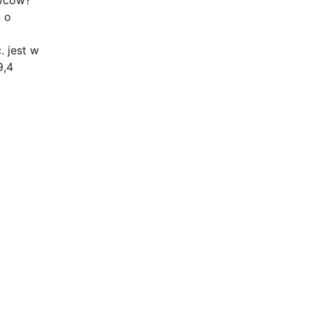
u o
. jest w
9,4