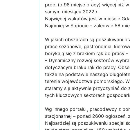
proc. (o 98 miejsc pracy) więcej niż w 
samym miesiącu 2022 r.
Najwięcej wakatów jest w mieście Gdań
Najmniej w Sopocie – zaledwie 58 mie
W jakich obszarach są poszukiwani pr
prace sezonowe, gastronomia, kierow
borykają się z brakiem rąk do pracy –
– Dynamiczny rozwój sektorów wybran
dotyczącym braku rąk do pracy. Obser
także na podstawie naszego długolet
terenie województwa pomorskiego. W O
staramy się aktywnie przyczyniać do 
tych kluczowych sektorach gospodark
Wg innego portalu , pracodawcy z po
stacjonarnej – ponad 2600 ogłoszeń
Najbardziej są poszukiwaniu specjaliś
także starsi specjaliści 450 wakatów