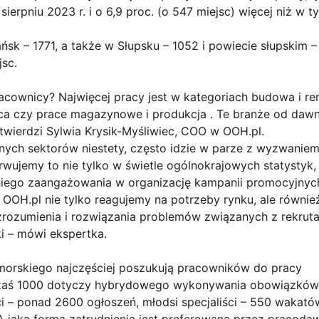
sierpniu 2023 r. i o 6,9 proc. (o 547 miejsc) więcej niż w t
sk – 1771, a także w Słupsku – 1052 i powiecie słupskim –
jsc.
acownicy? Najwięcej pracy jest w kategoriach budowa i re
ca czy prace magazynowe i produkcja . Te branże od daw
 twierdzi Sylwia Krysik-Myśliwiec, COO w OOH.pl.
ych sektorów niestety, często idzie w parze z wyzwanie
wujemy to nie tylko w świetle ogólnokrajowych statystyk, 
niego zaangażowania w organizację kampanii promocyjnyc
OH.pl nie tylko reagujemy na potrzeby rynku, ale równie
zrozumienia i rozwiązania problemów związanych z rekrut
i – mówi ekspertka.
morskiego najczęściej poszukują pracowników do pracy
, zaś 1000 dotyczy hybrydowego wykonywania obowiązków
ci – ponad 2600 ogłoszeń, młodsi specjaliści – 550 wakató
. A jaka forma zatrudnienia jest preferowana przez pracod