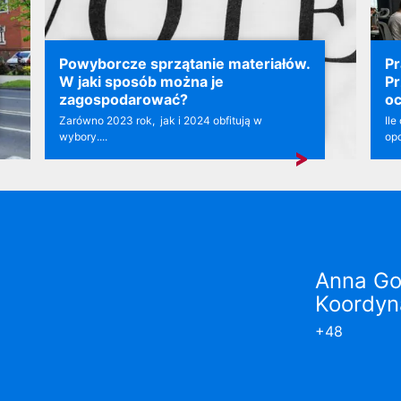
Powyborcze sprzątanie materiałów.
Pr
W jaki sposób można je
Pr
zagospodarować?
o
Zarówno 2023 rok, jak i 2024 obfitują w
Il
wybory....
opo
Anna Go
Koordyn
+48