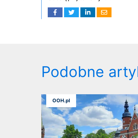
Podobne arty
OOH.pl