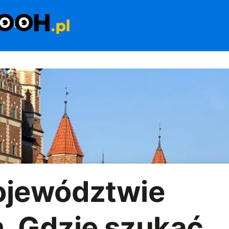
ojewództwie
. Gdzie szukać