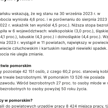
ńsku wskazują, że wg stanu na 30 września 2023 r. w
cia wyniosła 4,6 proc. i w porównaniu do sierpnia 2023 
2022 r. wskaźnik ten wyniósł 4,5 proc.). Niższa stopa bezr
ła w 6 województwach: wielkopolskie (3,0 proc.), śląskie
,1 proc.), lubuskie (4,3 proc.) i dolnośląskie (4,4 proc.). W
nia 2023 r. wystąpił w 11 powiatach, największy w powieci
iecie człuchowskim i kartuskim nastąpił niewielki spadek
cia nie uległa zmianie.
dztwie pomorskim
pozostaje 42 151 osób, z czego 60,2 proc. stanowią kobi
 trwale bezrobotnymi. W pomorskim 13 526 nie posiada
 zawodu. Wśród bezrobotnych 27 proc. to osoby młode w 
. bezrobotnych to osoby powyżej 50 roku życia.
racy w pomorskim?
ili do powiatowych urzędów pracy 8 424 miejsca pracy, tj.