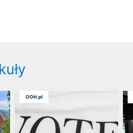
kuły
OOH.pl