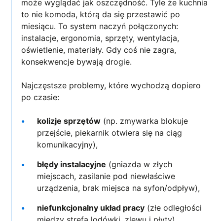
może wyglądać jak oszczędność. Tyle że kuchnia
to nie komoda, którą da się przestawić po
miesiącu. To system naczyń połączonych:
instalacje, ergonomia, sprzęty, wentylacja,
oświetlenie, materiały. Gdy coś nie zagra,
konsekwencje bywają drogie.
Najczęstsze problemy, które wychodzą dopiero
po czasie:
kolizje sprzętów
(np. zmywarka blokuje
przejście, piekarnik otwiera się na ciąg
komunikacyjny),
błędy instalacyjne
(gniazda w złych
miejscach, zasilanie pod niewłaściwe
urządzenia, brak miejsca na syfon/odpływ),
niefunkcjonalny układ pracy
(złe odległości
między strefą lodówki, zlewu i płyty),