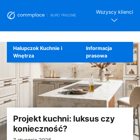
Wszyscy klienci
Skip
to
Halupczok Kuchnie i
Informacja
content
Wnętrza
prasowa
Projekt kuchni: luksus czy
konieczność?
7 stycznia 2026