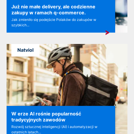
Już nie małe delivery, ale codzienne
zakupy w ramach q-commerce.
Jak zmieniło się podejście Polaków do zakupów w
szybkich...
Natviol
W erze AI rośnie popularność
tradycyjnych zawodów
Rozwój sztucznej inteligencji (AI) i automatyzacji w
ostatnich latach...