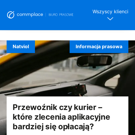
Wszyscy klienci
Skip
to
Natviol
Informacja prasowa
content
Przewoźnik czy kurier –
które zlecenia aplikacyjne
bardziej się opłacają?