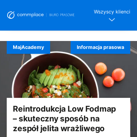
Wszyscy klienci
Skip
to
MajAcademy
Informacja prasowa
content
Reintrodukcja Low Fodmap
– skuteczny sposób na
zespół jelita wrażliwego