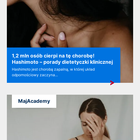
1,2 mln osób cierpi na tę chorobę!
Hashimoto – porady dietetyczki klinicznej
Hashimoto jest chorobą zapalną, w której układ
odpornościowy zaczyna...
MajAcademy