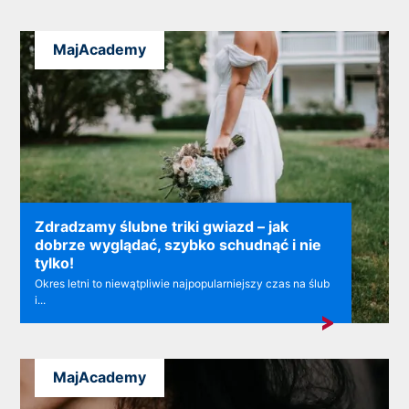
MajAcademy
Zdradzamy ślubne triki gwiazd – jak
dobrze wyglądać, szybko schudnąć i nie
tylko!
Okres letni to niewątpliwie najpopularniejszy czas na ślub
i...
MajAcademy