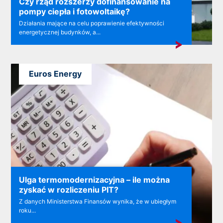
Czy rząd rozszerzy dofinansowanie na
pompy ciepła i fotowoltaikę?
Działania mające na celu poprawienie efektywności
energetycznej budynków, a...
Euros Energy
Ulga termomodernizacyjna – ile można
zyskać w rozliczeniu PIT?
Z danych Ministerstwa Finansów wynika, że w ubiegłym
roku...