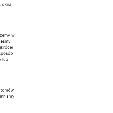
ać okna
możemy w
steśmy
jkrócej
 sposób
o lub
mptomów
winniśmy