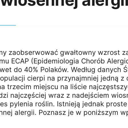
wiosennej alergi
emy zaobserwować gwałtowny wzrost z
amu ECAP (Epidemiologia Chorób Alergi
nawet do 40% Polaków. Według danych Ś
opulacji cierpi na przynajmniej jedną z 
na trzecim miejscu na liście najczęstsz
zi najczęściej wraz z nadejściem wios
s pylenia roślin. Istnieją jednak pros
nej alergii. Poznasz je w poniższym wp