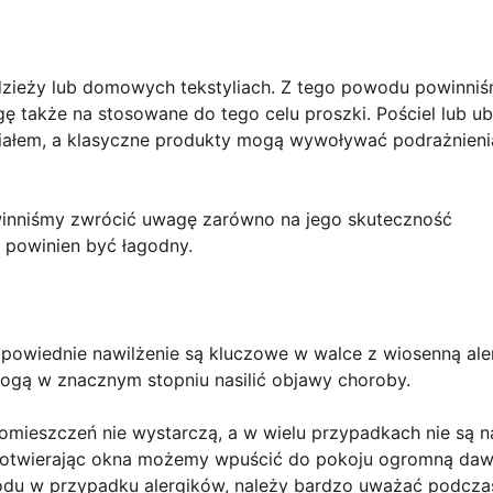
odzieży lub domowych tekstyliach. Z tego powodu powinni
gę także na stosowane do tego celu proszki. Pościel lub ub
ciałem, a klasyczne produkty mogą wywoływać podrażnieni
inniśmy zwrócić uwagę zarówno na jego skuteczność
y powinien być łagodny.
dpowiednie nawilżenie są kluczowe w walce z wiosenną aler
 mogą w znacznym stopniu nasilić objawy choroby.
pomieszczeń nie wystarczą, a w wielu przypadkach nie są 
e otwierając okna możemy wpuścić do pokoju ogromną da
odu w przypadku alergików, należy bardzo uważać podcza