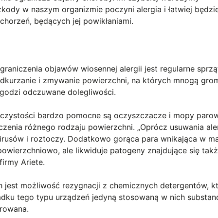
zkody w naszym organizmie poczyni alergia i łatwiej będzi
horzeń, będących jej powikłaniami.
raniczenia objawów wiosennej alergii jest regularne sprzą
dkurzanie i zmywanie powierzchni, na których mnogą gro
łagodzi odczuwane dolegliwości.
 czystości bardzo pomocne są oczyszczacze i mopy paro
zenia różnego rodzaju powierzchni. „Oprócz usuwania al
 wirusów i roztoczy. Dodatkowo gorąca para wnikająca w ma
 powierzchniowo, ale likwiduje patogeny znajdujące się tak
firmy Ariete.
 jest możliwość rezygnacji z chemicznych detergentów, k
ku tego typu urządzeń jedyną stosowaną w nich substanc
arowana.