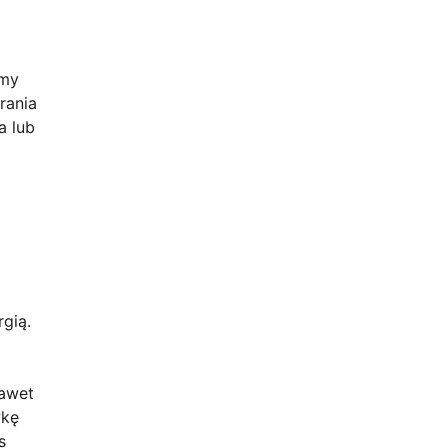
śmy
rania
a lub
gią.
nawet
wkę
s