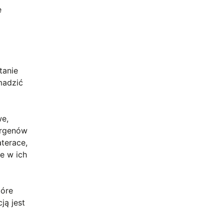
e
tanie
madzić
we,
ergenów
terace,
że w ich
tóre
ją jest