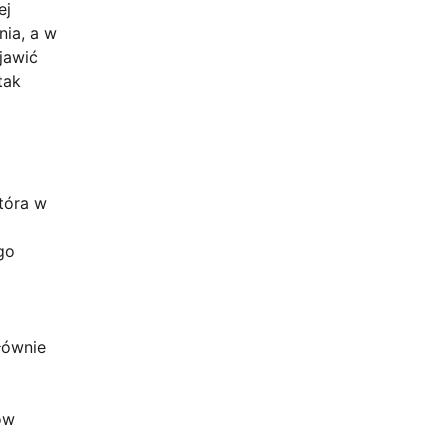
ej
ia, a w
jawić
tak
która w
go
łównie
ów