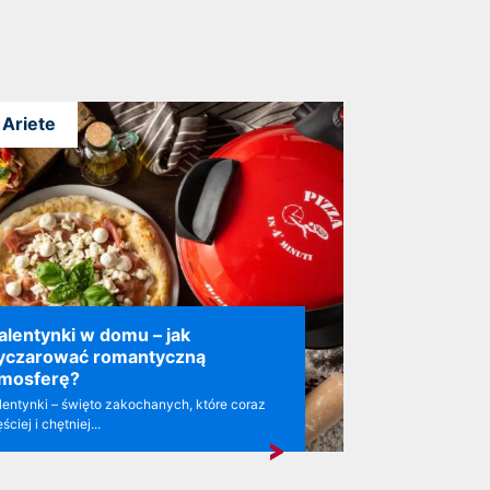
Ariete
lentynki w domu – jak
yczarować romantyczną
tmosferę?
entynki – święto zakochanych, które coraz
ściej i chętniej...