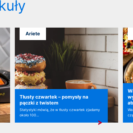
kuły
Ariete
Wa
Tłusty czwartek – pomysły na
w
pączki z twistem
a
Statystyki mówią, że w tłusty czwartek zjadamy
Wal
około 100...
czę