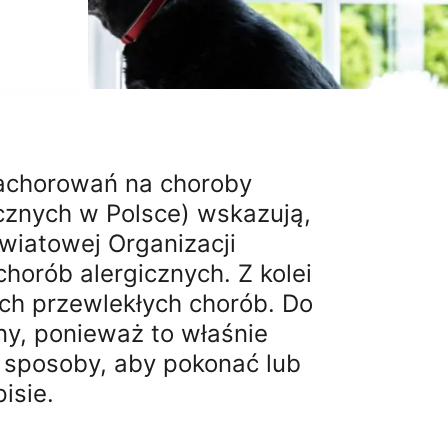
i
achorowań na choroby
cznych w Polsce) wskazują,
wiatowej Organizacji
chorób alergicznych. Z kolei
ych przewlekłych chorób. Do
ny, ponieważ to właśnie
te sposoby, aby pokonać lub
isie.