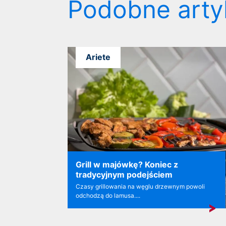
Podobne arty
Ariete
Grill w majówkę? Koniec z
tradycyjnym podejściem
Czasy grillowania na węglu drzewnym powoli
odchodzą do lamusa....