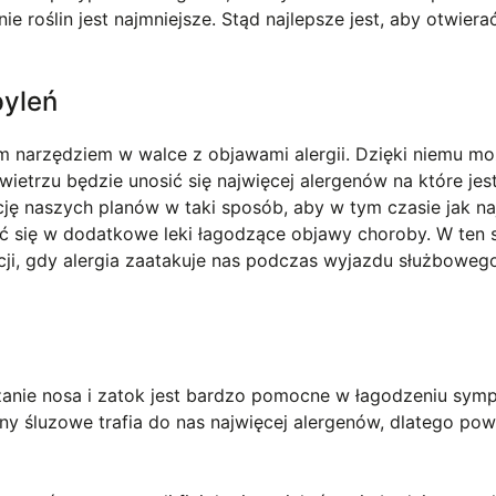
ie roślin jest najmniejsze. Stąd najlepsze jest, aby otwier
pyleń
m narzędziem w walce z objawami alergii. Dzięki niemu 
wietrzu będzie unosić się najwięcej alergenów na które je
cję naszych planów w taki sposób, aby w tym czasie jak na
ć się w dodatkowe leki łagodzące objawy choroby. W ten
cji, gdy alergia zaatakuje nas podczas wyjazdu służboweg
anie nosa i zatok jest bardzo pomocne w łagodzeniu sy
łony śluzowe trafia do nas najwięcej alergenów, dlatego po