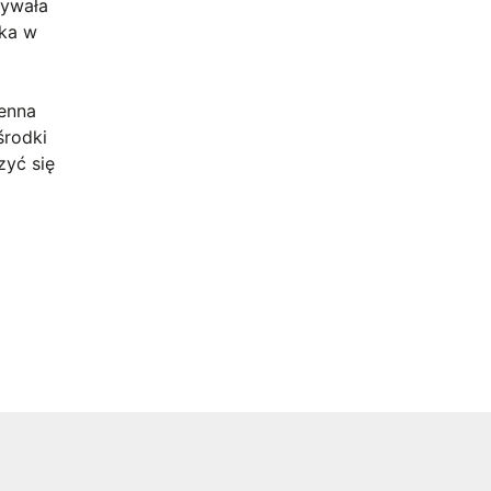
ływała
ska w
senna
środki
zyć się