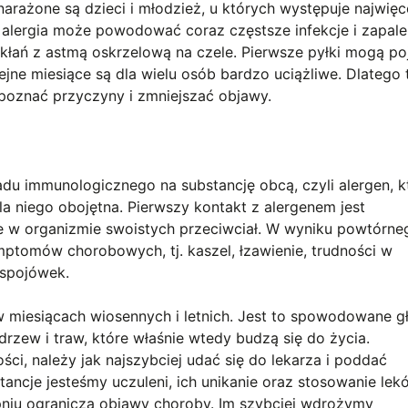
 narażone są dzieci i młodzież, u których występuje najwięc
lergia może powodować coraz częstsze infekcje i zapalen
łań z astmą oskrzelową na czele. Pierwsze pyłki mogą po
lejne miesiące są dla wielu osób bardzo uciążliwe. Dlatego 
 poznać przyczyny i zmniejszać objawy.
ładu immunologicznego na substancję obcą, czyli alergen, 
 niego obojętna. Pierwszy kontakt z alergenem jest
 w organizmie swoistych przeciwciał. W wyniku powtórne
ptomów chorobowych, tj. kaszel, łzawienie, trudności w
e spojówek.
w miesiącach wiosennych i letnich. Jest to spowodowane g
drzew i traw, które właśnie wtedy budzą się do życia.
i, należy jak najszybciej udać się do lekarza i poddać
stancje jesteśmy uczuleni, ich unikanie oraz stosowanie lek
niu ogranicza objawy choroby. Im szybciej wdrożymy