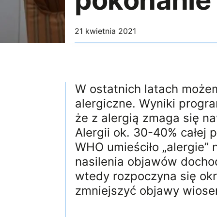
pokonanie 
21 kwietnia 2021
W ostatnich latach moż
alergiczne. Wyniki progr
że z alergią zmaga się 
Alergii ok. 30-40% całej p
WHO umieściło „alergie” 
nasilenia objawów dochod
wtedy rozpoczyna się okre
zmniejszyć objawy wiosen