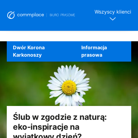
Wszyscy klienci
Skip
to
Dwór Korona
Informacja
content
Karkonoszy
prasowa
Ślub w zgodzie z naturą:
eko-inspiracje na
wyjątkowy dzień?