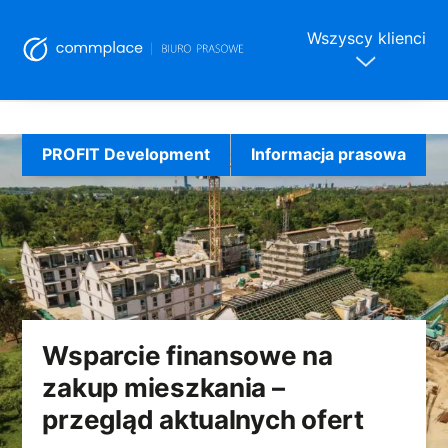
Wszyscy klienci
Skip
to
PROFIT Development
Informacja prasowa
content
Wsparcie finansowe na
zakup mieszkania –
przegląd aktualnych ofert