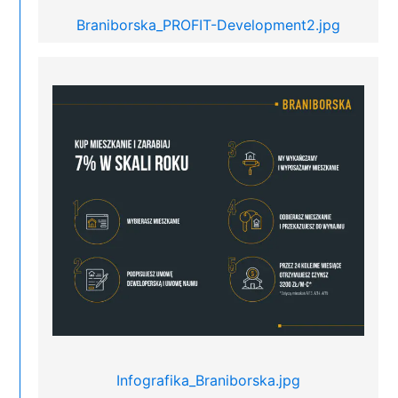
Braniborska_PROFIT-Development2.jpg
Infografika_Braniborska.jpg