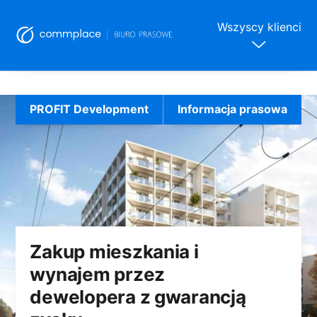
Wszyscy klienci
Skip
to
PROFIT Development
Informacja prasowa
content
Zakup mieszkania i
wynajem przez
dewelopera z gwarancją