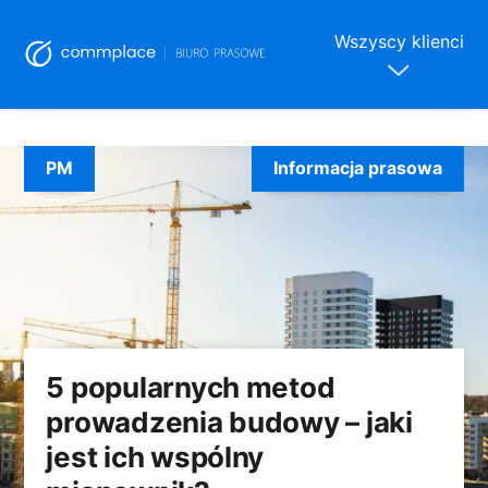
Wszyscy klienci
Skip
to
PM
Informacja prasowa
content
5 popularnych metod
prowadzenia budowy – jaki
jest ich wspólny