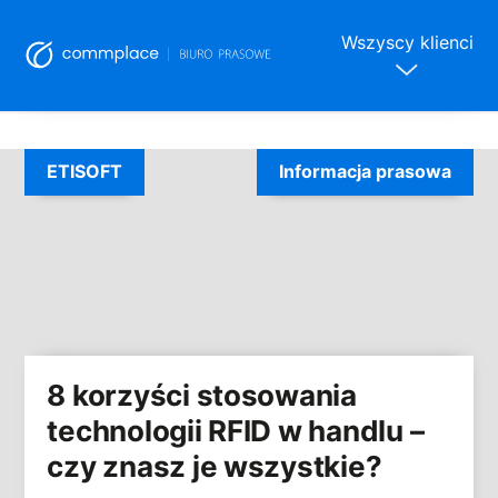
Wszyscy klienci
Skip
to
ETISOFT
Informacja prasowa
content
8 korzyści stosowania
technologii RFID w handlu –
czy znasz je wszystkie?