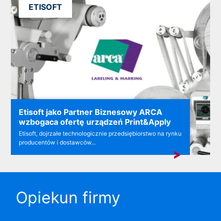
ETISOFT
Etisoft jako Partner Biznesowy ARCA
wzbogaca ofertę urządzeń Print&Apply
Etisoft, dojrzałe technologicznie przedsiębiorstwo na rynku
producentów i dostawców...
Opiekun firmy