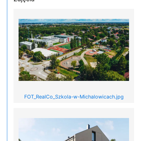
FOT_RealCo_Szkola-w-Michalowicach.jpg