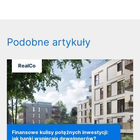
Podobne artykuły
RealCo
Finansowe kulisy potężnych inwestycji:
jak banki wspierają deweloperów?