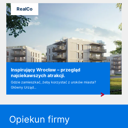
RealCo
Inspirujący Wrocław – przegląd
najciekawszych atrakcji.
Gdzie zamieszkać, żeby korzystać z uroków miasta?
Główny Urząd...
Opiekun firmy