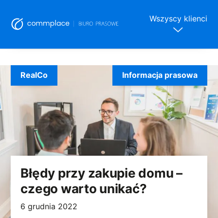
Wszyscy klienci
Skip
to
RealCo
Informacja prasowa
content
Błędy przy zakupie domu –
czego warto unikać?
6 grudnia 2022