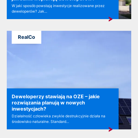
W jaki sposób powstają inwestycje realizowane przez
deweloperów? Jak...
RealCo
Deweloperzy stawiają na OZE – jakie
rozwiązania planują w nowych
inwestycjach?
Działalność człowieka zwykle destrukcyjnie działa na
środowisko naturalne. Standard...