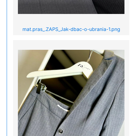
mat.pras_.ZAPS_Jak-dbac-o-ubrania-1.png