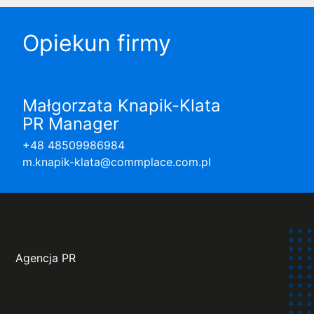
Opiekun firmy
Małgorzata Knapik-Klata
PR Manager
+48 48509986984
m.knapik-klata@commplace.com.pl
Agencja PR