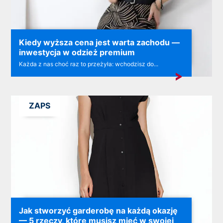
Kiedy wyższa cena jest warta zachodu —
inwestycja w odzież premium
Każda z nas choć raz to przeżyła: wchodzisz do...
ZAPS
Jak stworzyć garderobę na każdą okazję
— 5 rzeczy, które musisz mieć w swojej