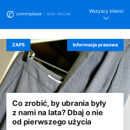
Wszyscy klienci
Skip
to
ZAPS
Informacja prasowa
content
Co zrobić, by ubrania były
z nami na lata? Dbaj o nie
od pierwszego użycia