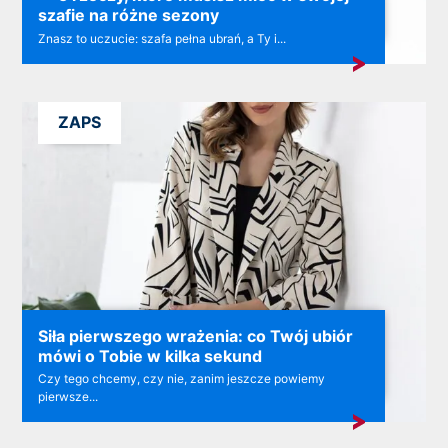
szafie na różne sezony
Znasz to uczucie: szafa pełna ubrań, a Ty i...
ZAPS
Siła pierwszego wrażenia: co Twój ubiór
mówi o Tobie w kilka sekund
Czy tego chcemy, czy nie, zanim jeszcze powiemy
pierwsze...