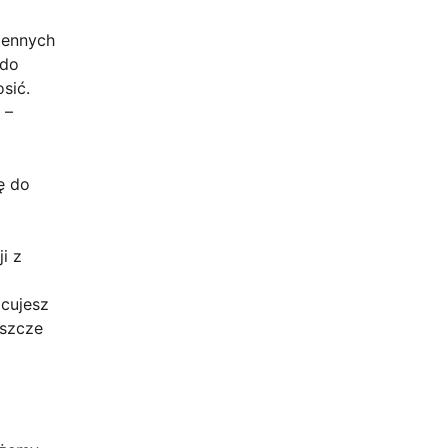
iennych
 do
sić.
 –
j
ę do
i z
acujesz
eszcze