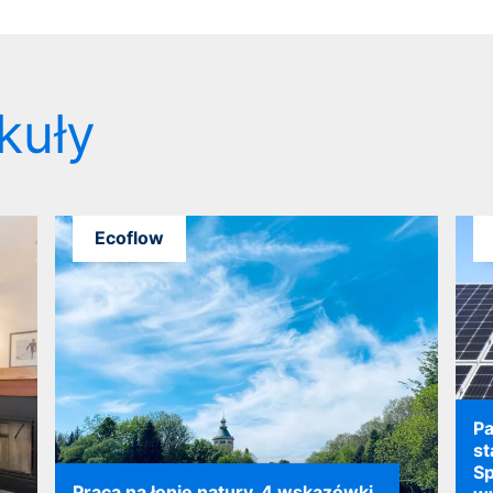
kuły
Ecoflow
Pa
st
Sp
Praca na łonie natury. 4 wskazówki,