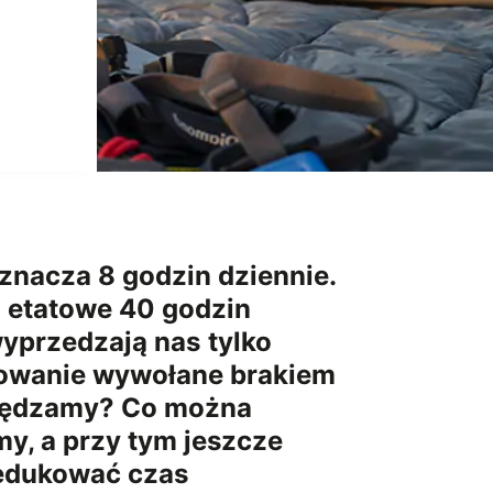
znacza 8 godzin dziennie.
 etatowe 40 godzin
wyprzedzają nas
tylko
trowanie wywołane brakiem
spędzamy? Co można
y, a przy tym jeszcze
redukować czas