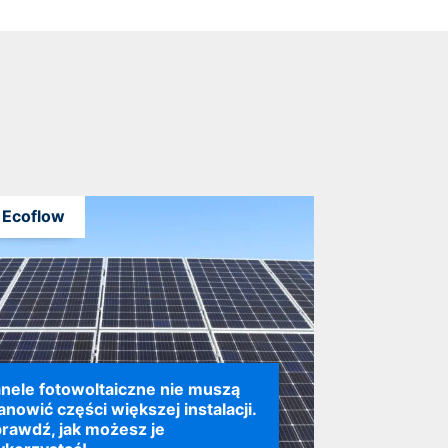
Ecoflow
nele fotowoltaiczne nie muszą
anowić części większej instalacji.
rawdź, jak możesz je