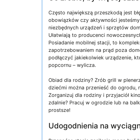
Często największą przeszkodą jest bł
obowiązków czy aktywności jesteśmy 
niezbędnych urządzeń i sprzętów do
Ułatwiają to producenci nowoczesnych 
Posiadanie mobilnej stacji, to kompl
zapotrzebowaniem na prąd poza domem
podłączyć jakiekolwiek urządzenie, kt
popcornu – wylicza.
Obiad dla rodziny? Zrób grill w plener
dziećmi można przenieść do ogrodu, na
Zorganizuj dla rodziny i przyjaciół ki
zdalnie? Pracuj w ogrodzie lub na bal
prostsze!
Udogodnienia na wyciągni