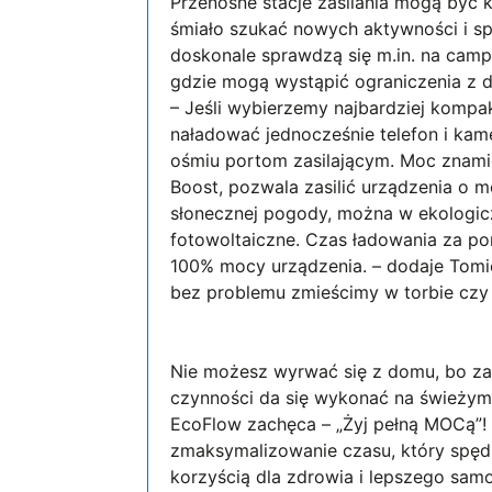
Przenośne stacje zasilania mogą być 
śmiało szukać nowych aktywności i s
doskonale sprawdzą się m.in. na cam
gdzie mogą wystąpić ograniczenia z do
– Jeśli wybierzemy najbardziej kompak
naładować jednocześnie telefon i kame
ośmiu portom zasilającym. Moc znamio
Boost, pozwala zasilić urządzenia o 
słonecznej pogody, można w ekologicz
fotowoltaiczne. Czas ładowania za po
100% mocy urządzenia. – dodaje Tomi
bez problemu zmieścimy w torbie czy
Nie możesz wyrwać się z domu, bo zaw
czynności da się wykonać na świeżym
EcoFlow zachęca – „Żyj pełną MOCą”!
zmaksymalizowanie czasu, który spę
korzyścią dla zdrowia i lepszego sam