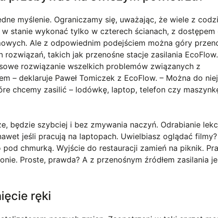
ędne myślenie. Ograniczamy się, uważając, że wiele z codz
w stanie wykonać tylko w czterech ścianach, z dostępem
mowych. Ale z odpowiednim podejściem można góry przeno
rozwiązań, takich jak przenośne stacje zasilania EcoFlow.
eksowe rozwiązanie wszelkich problemów związanych z
 – deklaruje Paweł Tomiczek z EcoFlow. – Można do nie
óre chcemy zasilić – lodówkę, laptop, telefon czy maszynk
ze, będzie szybciej i bez zmywania naczyń. Odrabianie lekcj
wet jeśli pracują na laptopach. Uwielbiasz oglądać filmy?
no pod chmurką. Wyjście do restauracji zamień na piknik. Pr
konie. Proste, prawda? A z przenośnym źródłem zasilania j
ęcie ręki