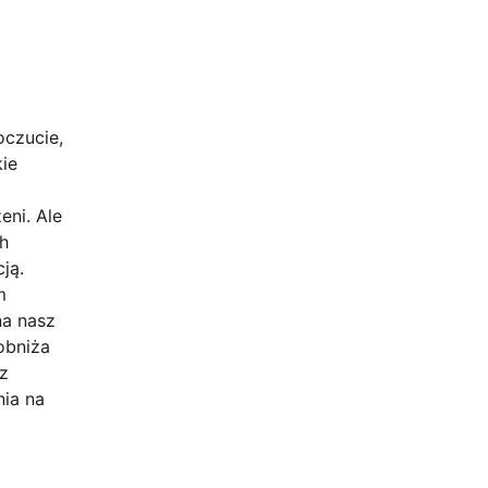
oczucie,
kie
eni. Ale
ch
ją.
m
na nasz
obniża
 z
nia na