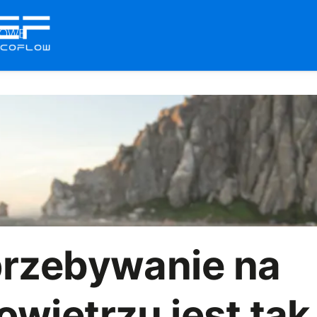
przebywanie na
wietrzu jest tak