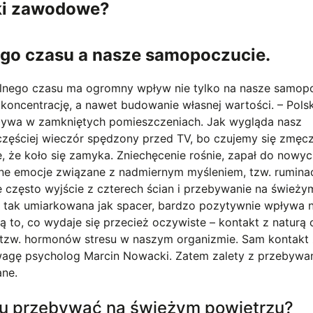
ki zawodowe?
go czasu a nasze samopoczucie.
olnego czasu ma ogromny wpływ nie tylko na nasze samop
 koncentrację, a nawet budowanie własnej wartości. – Pols
bywa w zamkniętych pomieszczeniach. Jak wygląda nasz
jczęściej wieczór spędzony przed TV, bo czujemy się zmęcz
, że koło się zamyka. Zniechęcenie rośnie, zapał do nowy
ane emocje związane z nadmiernym myśleniem, tzw. ruminac
często wyjście z czterech ścian i przebywanie na świeży
t tak umiarkowana jak spacer, bardzo pozytywnie wpływa 
ą to, co wydaje się przecież oczywiste – kontakt z naturą 
i tzw. hormonów stresu w naszym organizmie. Sam kontakt
uwagę psycholog Marcin Nowacki. Zatem zalety z przebywa
ane.
asu przebywać na świeżym powietrzu?