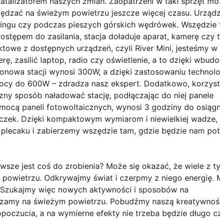
katalizatorem naszych zmian. Zaopatrzeni w taki sprzęt m
pędzać na świeżym powietrzu jeszcze więcej czasu. Urząd
pingu czy podczas pieszych górskich wędrówek. Wszędzie 
stępem do zasilania, stacja doładuje aparat, kamerę czy t
towe z dostępnych urządzeń, czyli River Mini, jesteśmy w 
rę, zasilić laptop, radio czy oświetlenie, a to dzięki wbu
nowa stacji wynosi 300W, a dzięki zastosowaniu technolo
mocy do 600W – zdradza nasz ekspert. Dodatkowo, korzyst
ny sposób naładować stację, podłączając do niej panele
mocą paneli fotowoltaicznych, wynosi 3 godziny do osiągn
czek. Dzięki kompaktowym wymiarom i niewielkiej wadze, 
 plecaku i zabierzemy wszędzie tam, gdzie będzie nam pot
sze jest coś do zrobienia? Może się okazać, że wiele z t
 powietrzu. Odkrywajmy świat i czerpmy z niego energię. 
 Szukajmy więc nowych aktywności i sposobów na
dzamy na świeżym powietrzu. Pobudźmy naszą kreatywnoś
opoczucia, a na wymierne efekty nie trzeba będzie długo c