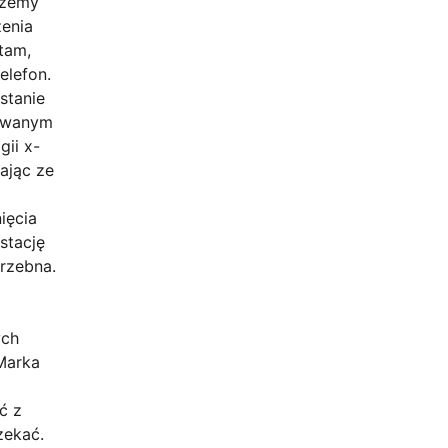
ożemy
zenia
tam,
elefon.
stanie
dowanym
gii x-
ając ze
ięcia
stację
rzebna.
ych
Marka
ć z
zekać.