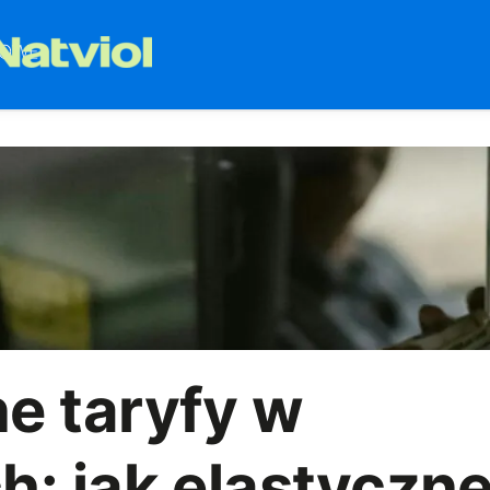
e taryfy w
: jak elastyczn