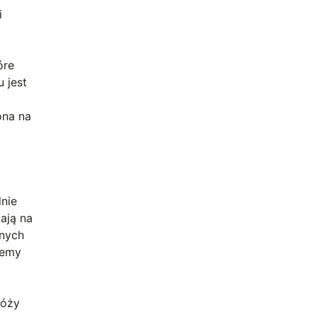
i
óre
 jest
ona na
dnie
ają na
onych
żemy
róży