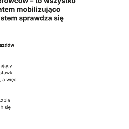
ierowców – to wszystko
atem mobilizująco
ystem sprawdza się
jazdów
iający
stawki
, a więc
czbie
h się