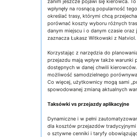
zanim jeszcze pojawi się kierowca. To
wpłynęły na rosnącą popularność teg
określać trasy, którymi chcą przejec
porównać koszty wyboru różnych tras.
danym miejscu i o danym czasie oraz j
zaznacza Łukasz Witkowski z Natviol.
Korzystając z narzędzia do planowani
przejazdu mają wpływ także warunki 
dostępnych w danej chwili kierowców.
możliwość samodzielnego porównywan
Co więcej, użytkownicy mogą sami „po
spowodowanej zmianą aktualnych wa
Taksówki vs przejazdy aplikacyjne
Dynamiczne i w pełni zautomatyzowa
dla kosztów przejazdów tradycyjnymi
o sztywne cenniki i taryfy obowiązuj