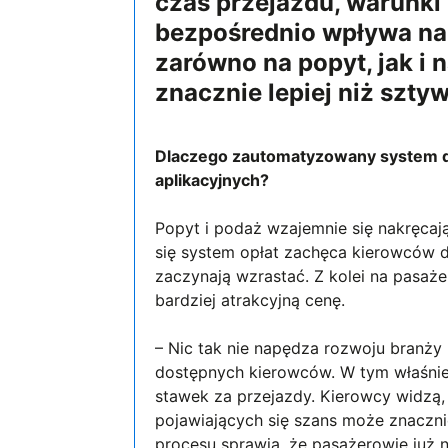
czas przejazdu, warunki
bezpośrednio wpływa na 
zarówno na popyt, jak i
znacznie lepiej niż szty
Dlaczego zautomatyzowany system d
aplikacyjnych?
Popyt i podaż wzajemnie się nakręcaj
się system opłat zachęca kierowców d
zaczynają wzrastać. Z kolei na pasaż
bardziej atrakcyjną cenę.
– Nic tak nie napędza rozwoju branży
dostępnych kierowców. W tym właśnie
stawek za przejazdy. Kierowcy widzą,
pojawiających się szans może znaczni
procesu sprawia, że pasażerowie już 