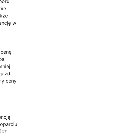
boru
nie
akże
encję w
 cenę
ba
mniej
jazd.
ny ceny
encją
 oparciu
ócz