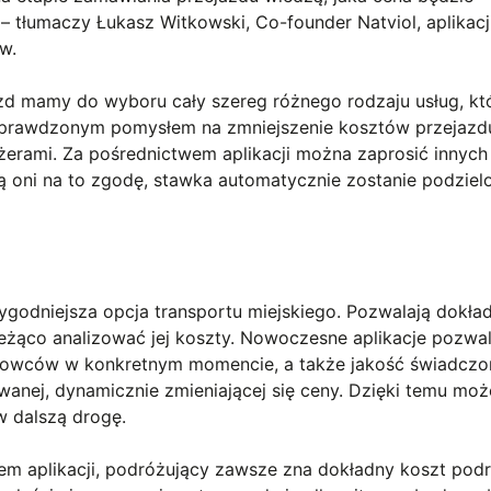
 – tłumaczy Łukasz Witkowski, Co-founder Natviol, aplikacj
w.
zd mamy do wyboru cały szereg różnego rodzaju usług, kt
Sprawdzonym pomysłem na zmniejszenie kosztów przejazdu
żerami. Za pośrednictwem aplikacji można zaprosić innych
 oni na to zgodę, stawka automatycznie zostanie podziel
ygodniejsza opcja transportu miejskiego. Pozwalają dokła
żąco analizować jej koszty. Nowoczesne aplikacje pozwal
rowców w konkretnym momencie, a także jakość świadcz
owanej, dynamicznie zmieniającej się ceny. Dzięki temu mo
w dalszą drogę.
em aplikacji, podróżujący zawsze zna dokładny koszt pod