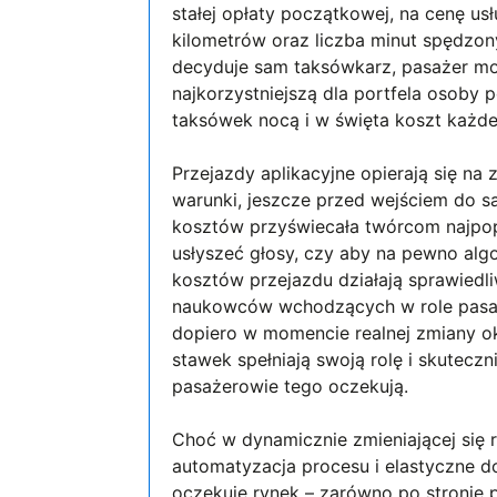
stałej opłaty początkowej, na cenę usł
kilometrów oraz liczba minut spędzon
decyduje sam taksówkarz, pasażer może
najkorzystniejszą dla portfela osoby 
taksówek nocą i w święta koszt każd
Przejazdy aplikacyjne opierają się na 
warunki, jeszcze przed wejściem do s
kosztów przyświecała twórcom najpop
usłyszeć głosy, czy aby na pewno al
kosztów przejazdu działają sprawiedl
naukowców wchodzących w role pasaże
dopiero w momencie realnej zmiany o
stawek spełniają swoją rolę i skutecz
pasażerowie tego oczekują.
Choć w dynamicznie zmieniającej się 
automatyzacja procesu i elastyczne 
oczekuje rynek – zarówno po stronie 