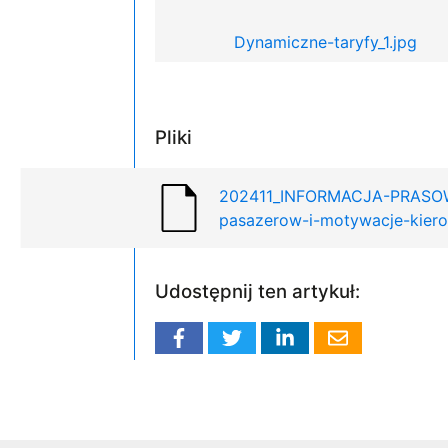
Dynamiczne-taryfy_1.jpg
Pliki
202411_INFORMACJA-PRASOWA_
pasazerow-i-motywacje-kier
Udostępnij ten artykuł: