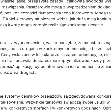
 właśnie jasne, przejrzyste zasady i całkowita swoboda wy
o rozwiązania. Pasażerowie mogą z wyprzedzeniem dokład
hać, bez konieczności tłumaczenia tego kierowcom. Mogą t
 Z kolei kierowcy na bieżąco widzą, jak dużą mają konkur
aką kwotę mogą zarobić realizując konkretne zlecenie. –
a tras z wyprzedzeniem, warto pamiętać, że na ostateczną
panujące na drogach w konkretnym momencie, a także licz
 Ceny wskazane w kalkulatorze są zatem orientacyjne, nie
ia tras pozwala dostatecznie zoptymalizować każdy prze
prosić” aplikację, by poinformowała ich o momencie zmia
runków na drogach.
ne systemy cenników przejazdów są zdecydowaną konkur
 taksówkami. Wszystkie taksówki świadczą swoje usługi w
ące w konkretnych strefach i w konkretnych godzinach. Opr