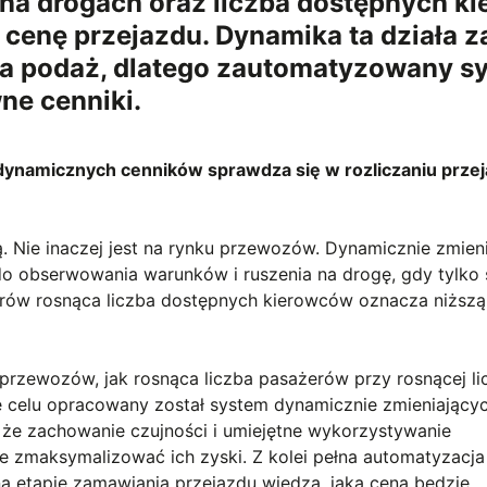
 na drogach oraz liczba dostępnych k
cenę przejazdu. Dynamika ta działa z
 na podaż, dlatego zautomatyzowany s
wne cenniki.
ynamicznych cenników sprawdza się w rozliczaniu prze
ą. Nie inaczej jest na rynku przewozów. Dynamicznie zmien
o obserwowania warunków i ruszenia na drogę, gdy tylko 
erów rosnąca liczba dostępnych kierowców oznacza niższą
 przewozów, jak rosnąca liczba pasażerów przy rosnącej li
 celu opracowany został system dynamicznie zmieniającyc
 że zachowanie czujności i umiejętne wykorzystywanie
e zmaksymalizować ich zyski. Z kolei pełna automatyzacja
na etapie zamawiania przejazdu wiedzą, jaka cena będzie