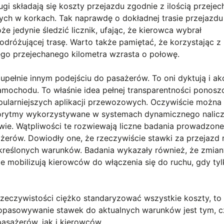
ugi składają się koszty przejazdu zgodnie z ilością przeje
ych w korkach. Tak naprawdę o dokładnej trasie przejazdu
 jedynie śledzić licznik, ufając, że kierowca wybrał
podróżującej trasę. Warto także pamiętać, że korzystając z
ego przejechanego kilometra wzrasta o połowę.
zupełnie innym podejściu do pasażerów. To oni dyktują i ak
amochodu. To właśnie idea pełnej transparentności ponos
ularniejszych aplikacji przewozowych. Oczywiście można
gorytmy wykorzystywane w systemach dynamicznego nalicz
iwie. Wątpliwości te rozwiewają liczne badania prowadzon
rów. Dowiodły one, że rzeczywiście stawki za przejazd 
kreślonych warunków. Badania wykazały również, że zmia
nie mobilizują kierowców do włączenia się do ruchu, gdy ty
rzeczywistości ciężko standaryzować wszystkie koszty, to
dopasowywanie stawek do aktualnych warunków jest tym, 
pasażerów, jak i kierowców.