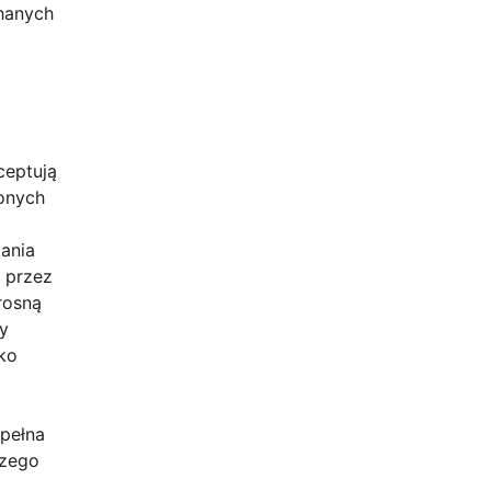
chanych
ceptują
zonych
ania
e przez
rosną
ny
lko
 pełna
czego