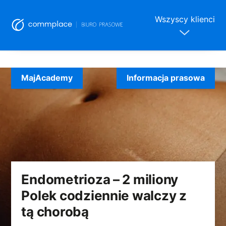
Wszyscy klienci
Skip
to
MajAcademy
Informacja prasowa
content
Endometrioza – 2 miliony
Polek codziennie walczy z
tą chorobą