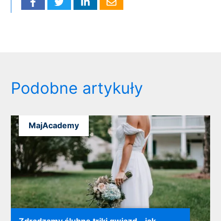
Podobne artykuły
MajAcademy
Zdradzamy ślubne triki gwiazd – jak