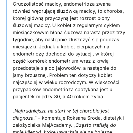
Gruczolistość macicy, endometrioza zwana
również wędrującą śluzówką macicy, to choroba,
której główną przyczyną jest rozrost błony
śluzowej macicy. U kobiet z regularnym cyklem
miesiączkowym błona śluzowa narasta przez trzy
tygodnie, aby następnie złuszczyć się podczas
miesiączki. Jednak u kobiet cierpiących na
endometriozę dochodzi do sytuacji, w której
część komórek endometrium wraz z krwią
przedostaje się do jajowodów, a następnie do
jamy brzusznej. Problem ten dotyczy kobiet
najczęściej w wieku rozrodczym. W większości
przypadków endometrioza spotykana jest u
pacjentek między 30, a 40 rokiem życia.
„
Najtrudniejsza na start w tej chorobie jest
diagnoza.
” – komentuje Roksana Środa, dietetyk i
założycielka MajAcademy. „
Często trafiają do
mnie klientki, które uskarżają się na bolesne