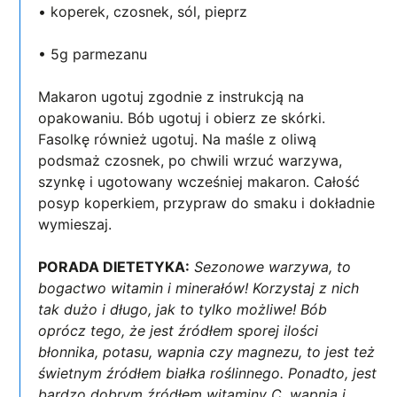
• koperek, czosnek, sól, pieprz
• 5g parmezanu
Makaron ugotuj zgodnie z instrukcją na
opakowaniu. Bób ugotuj i obierz ze skórki.
Fasolkę również ugotuj. Na maśle z oliwą
podsmaż czosnek, po chwili wrzuć warzywa,
szynkę i ugotowany wcześniej makaron. Całość
posyp koperkiem, przypraw do smaku i dokładnie
wymieszaj.
PORADA DIETETYKA:
Sezonowe warzywa, to
bogactwo witamin i minerałów! Korzystaj z nich
tak dużo i długo, jak to tylko możliwe! Bób
oprócz tego, że jest źródłem sporej ilości
błonnika, potasu, wapnia czy magnezu, to jest też
świetnym źródłem białka roślinnego. Ponadto, jest
bardzo dobrym źródłem witaminy C, wapnia i