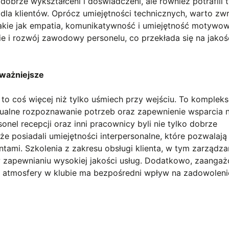
o dobrze wykształceni i doświadczeni, ale również potrafili
dla klientów. Oprócz umiejętności technicznych, warto zw
takie jak empatia, komunikatywność i umiejętność motywow
ie i rozwój zawodowy personelu, co przekłada się na jakoś
jważniejsze
s to coś więcej niż tylko uśmiech przy wejściu. To komple
dualne rozpoznawanie potrzeb oraz zapewnienie wsparcia 
onel recepcji oraz inni pracownicy byli nie tylko dobrze
że posiadali umiejętności interpersonalne, które pozwalają
ntami. Szkolenia z zakresu obsługi klienta, w tym zarządza
 w zapewnianiu wysokiej jakości usług. Dodatkowo, zaanga
atmosfery w klubie ma bezpośredni wpływ na zadowolenie