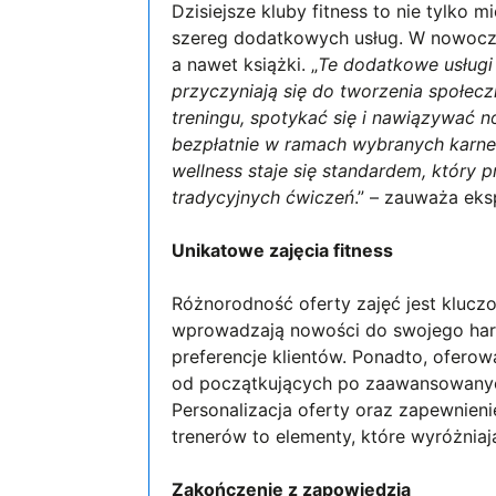
Dzisiejsze kluby fitness to nie tylko 
szereg dodatkowych usług. W nowoczes
a nawet książki. „
Te dodatkowe usługi 
przyczyniają się do tworzenia społec
treningu, spotykać się i nawiązywać n
bezpłatnie w ramach wybranych karn
wellness staje się standardem, który 
tradycyjnych ćwiczeń
.” – zauważa eks
Unikatowe zajęcia fitness
Różnorodność oferty zajęć jest kluczo
wprowadzają nowości do swojego harmo
preferencje klientów. Ponadto, ofer
od początkujących po zaawansowanych
Personalizacja oferty oraz zapewnien
trenerów to elementy, które wyróżniają
Zakończenie z zapowiedzią