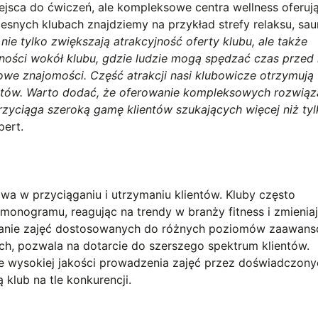
miejsca do ćwiczeń, ale kompleksowe centra wellness oferuj
nych klubach znajdziemy na przykład strefy relaksu, sau
nie tylko zwiększają atrakcyjność oferty klubu, ale także
zności wokół klubu, gdzie ludzie mogą spędzać czas przed 
owe znajomości. Część atrakcji nasi klubowicze otrzymują
etów. Warto dodać, że oferowanie kompleksowych rozwiąz
przyciąga szeroką gamę klientów szukających więcej niż ty
pert.
wa w przyciąganiu i utrzymaniu klientów. Kluby często
nogramu, reagując na trendy w branży fitness i zmieniaj
owanie zajęć dostosowanych do różnych poziomów zaawans
, pozwala na dotarcie do szerszego spektrum klientów.
ie wysokiej jakości prowadzenia zajęć przez doświadczon
 klub na tle konkurencji.