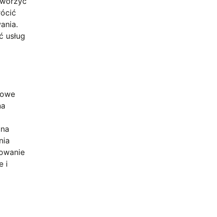
 tworzyć
rócić
ania.
ć usług
ksowe
na
 na
nia
żowanie
 i