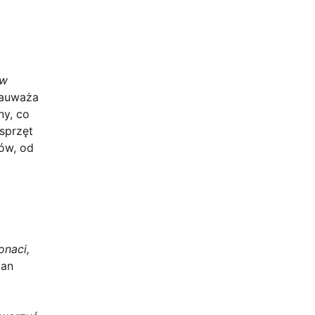
 w
zauważa
ny, co
sprzęt
tów, od
onaci,
ian