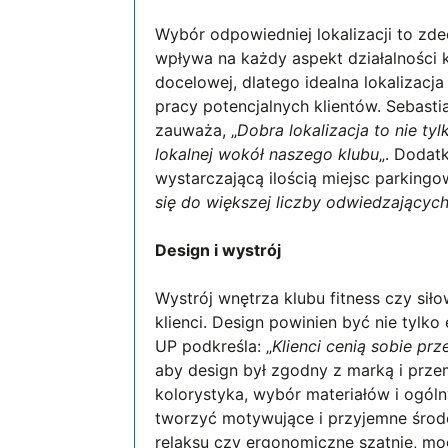
Wybór odpowiedniej lokalizacji to zde
wpływa na każdy aspekt działalności 
docelowej, dlatego idealna lokalizacj
pracy potencjalnych klientów. Sebasti
zauważa, „
Dobra lokalizacja to nie ty
lokalnej wokół naszego klubu
„. Dodat
wystarczającą ilością miejsc parkingo
się do większej liczby odwiedzających 
Design i wystrój
Wystrój wnętrza klubu fitness czy sił
klienci. Design powinien być nie tylko
UP podkreśla: „
Klienci cenią sobie prz
aby design był zgodny z marką i przem
kolorystyka, wybór materiałów i ogól
tworzyć motywujące i przyjemne środo
relaksu czy ergonomiczne szatnie, mo