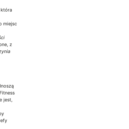
 która
b miejsc
ści
pne, z
zynia
odnoszą
Fitness
e jest,
by
refy