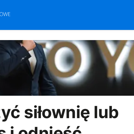
yć siłownię lub
s i odnieść