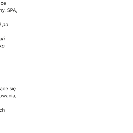
ące
ny, SPA,
i po
ań
lko
ące się
owania,
ych