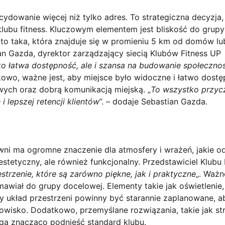
cydowanie więcej niż tylko adres. To strategiczna decyzja,
klubu fitness. Kluczowym elementem jest bliskość do grupy
a to taka, która znajduje się w promieniu 5 km od domów lu
an Gazda, dyrektor zarządzający siecią Klubów Fitness UP
lko łatwa dostępność, ale i szansa na budowanie społeczno
kowo, ważne jest, aby miejsce było widoczne i łatwo dostę
wych oraz dobrą komunikacją miejską. „
To wszystko przyc
i lepszej retencji klientów
”. – dodaje Sebastian Gazda.
owni ma ogromne znaczenie dla atmosfery i wrażeń, jakie 
 estetyczny, ale również funkcjonalny. Przedstawiciel Klubu 
estrzenie, które są zarówno piękne, jak i praktyczne
„. Ważn
awiał do grupy docelowej. Elementy takie jak oświetlenie,
ny układ przestrzeni powinny być starannie zaplanowane, a
wisko. Dodatkowo, przemyślane rozwiązania, takie jak st
gą znacząco podnieść standard klubu.