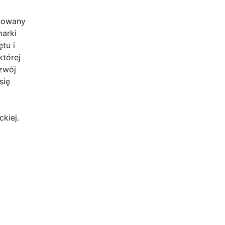
anowany
marki
tu i
której
ozwój
się
ckiej.