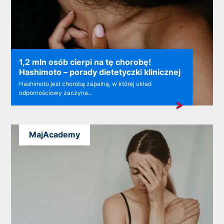
1,2 mln osób cierpi na tę chorobę!
Hashimoto – porady dietetyczki klinicznej
Hashimoto jest chorobą zapalną, w której układ
odpornościowy zaczyna...
MajAcademy