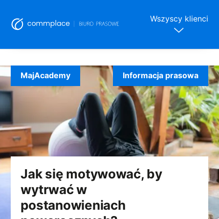
Wszyscy klienci
Skip
to
MajAcademy
Informacja prasowa
content
Jak się motywować, by
wytrwać w
postanowieniach