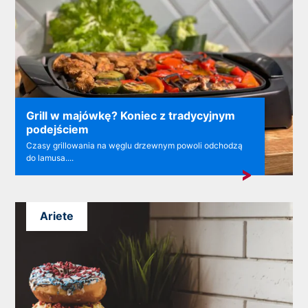
Grill w majówkę? Koniec z tradycyjnym
podejściem
Czasy grillowania na węglu drzewnym powoli odchodzą
do lamusa....
Ariete