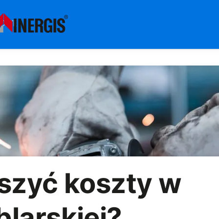
szyć koszty w
larskiej?