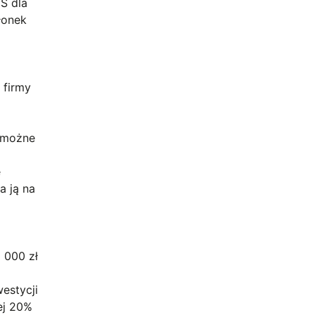
S dla
łonek
ą
 firmy
p możne
e
a ją na
 000 zł
westycji
ej 20%