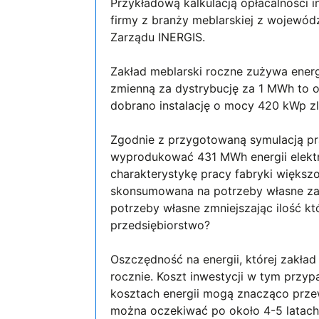
Przykładową kalkulacją opłacalności 
firmy z branży meblarskiej z wojewód
Zarządu INERGIS.
Zakład meblarski roczne zużywa energ
zmienną za dystrybucję za 1 MWh to o
dobrano instalację o mocy 420 kWp z
Zgodnie z przygotowaną symulacją pra
wyprodukować 431 MWh energii elektry
charakterystykę pracy fabryki większ
skonsumowana na potrzeby własne zakł
potrzeby własne zmniejszając ilość kt
przedsiębiorstwo?
Oszczędność na energii, której zakład
rocznie. Koszt inwestycji w tym przy
kosztach energii mogą znacząco przewy
można oczekiwać po około 4-5 latach