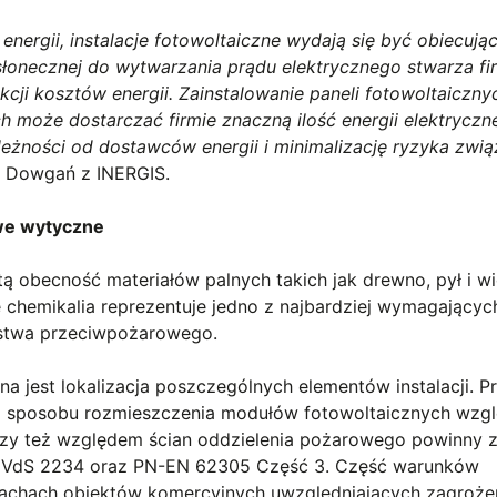
nergii, instalacje fotowoltaiczne wydają się być obiecuj
słonecznej do wytwarzania prądu elektrycznego stwarza f
cji kosztów energii. Zainstalowanie paneli fotowoltaiczny
 może dostarczać firmie znaczną ilość energii elektryczne
ależności od dostawców energii i minimalizację ryzyka zwi
r Dowgań z INERGIS.
owe wytyczne
ą obecność materiałów palnych takich jak drewno, pył i w
ne chemikalia reprezentuje jedno z najbardziej wymagającyc
stwa przeciwpożarowego.
jest lokalizacja poszczególnych elementów instalacji. P
o sposobu rozmieszczenia modułów fotowoltaicznych wzg
ch czy też względem ścian oddzielenia pożarowego powinny 
. VdS 2234 oraz PN-EN 62305 Część 3. Część warunków
chach obiektów komercyjnych uwzględniających zagroże