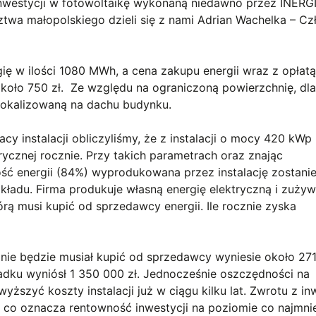
inwestycji w fotowoltaikę wykonaną niedawno przez INERGI
ztwa małopolskiego dzieli się z nami Adrian Wachelka – Cz
ię w ilości 1080 MWh, a cena zakupu energii wraz z opłat
koło 750 zł. Ze względu na ograniczoną powierzchnię, dla
lokalizowaną na dachu budynku.
cy instalacji obliczyliśmy, że z instalacji o mocy 420 kW
cznej rocznie. Przy takich parametrach oraz znając
ość energii (84%) wyprodukowana przez instalację zostani
adu. Firma produkuje własną energię elektryczną i zużyw
órą musi kupić od sprzedawcy energii. Ile rocznie zyska
 nie będzie musiał kupić od sprzedawcy wyniesie około 271
padku wyniósł 1 350 000 zł. Jednocześnie oszczędności na
ższyć koszty instalacji już w ciągu kilku lat. Zwrotu z in
 co oznacza rentowność inwestycji na poziomie co najmni