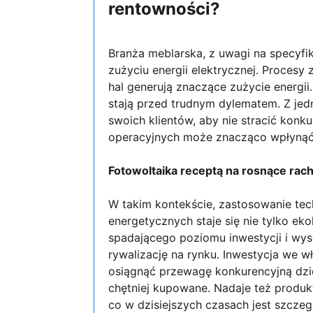
rentowności?
Branża meblarska, z uwagi na specyfik
zużyciu energii elektrycznej. Proces
hal generują znaczące zużycie energii
stają przed trudnym dylematem. Z jed
swoich klientów, aby nie stracić konku
operacyjnych może znacząco wpłynąć n
Fotowoltaika receptą na rosnące rach
W takim kontekście, zastosowanie tech
energetycznych staje się nie tylko e
spadającego poziomu inwestycji i wyso
rywalizację na rynku. Inwestycja we 
osiągnąć przewagę konkurencyjną dzię
chętniej kupowane. Nadaje też produ
co w dzisiejszych czasach jest szcze