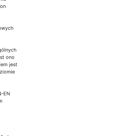
ion
rowych
gólnych
st ono
iem jest
oziomie
N-EN
em