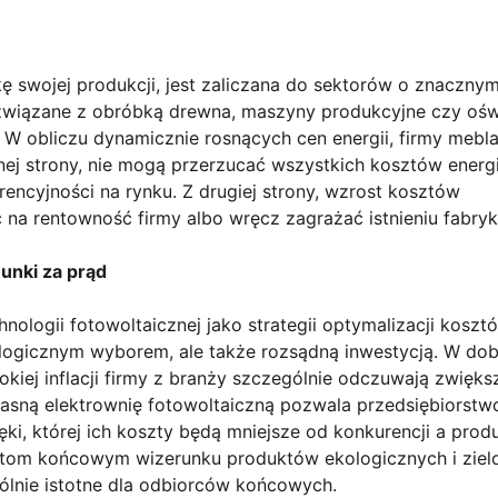
ę swojej produkcji, jest zaliczana do sektorów o znaczny
y związane z obróbką drewna, maszyny produkcyjne czy ośw
. W obliczu dynamicznie rosnących cen energii, firmy mebla
nej strony, nie mogą przerzucać wszystkich kosztów energi
rencyjności na rynku. Z drugiej strony, wzrost kosztów
a rentowność firmy albo wręcz zagrażać istnieniu fabryk
unki za prąd
nologii fotowoltaicznej jako strategii optymalizacji koszt
kologicznym wyborem, ale także rozsądną inwestycją. W dob
kiej inflacji firmy z branży szczególnie odczuwają zwięk
własną elektrownię fotowoltaiczną pozwala przedsiębiorst
ki, której ich koszty będą mniejsze od konkurencji a prod
ktom końcowym wizerunku produktów ekologicznych i ziel
gólnie istotne dla odbiorców końcowych.