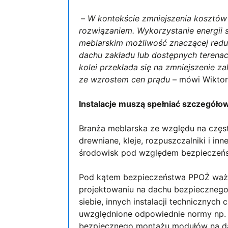
–
W kontekście zmniejszenia kosztów e
rozwiązaniem. Wykorzystanie energii 
meblarskim możliwość znaczącej reduk
dachu zakładu lub dostępnych terenach
kolei przekłada się na zmniejszenie z
ze wzrostem cen prądu
– mówi Wikto
Instalacje muszą spełniać szczegół
Branża meblarska ze względu na częst
drewniane, kleje, rozpuszczalniki i in
środowisk pod względem bezpieczeń
Pod kątem bezpieczeństwa PPOŻ ważna 
projektowaniu na dachu bezpieczneg
siebie, innych instalacji techniczny
uwzględnione odpowiednie normy np
bezpiecznego montażu modułów na da