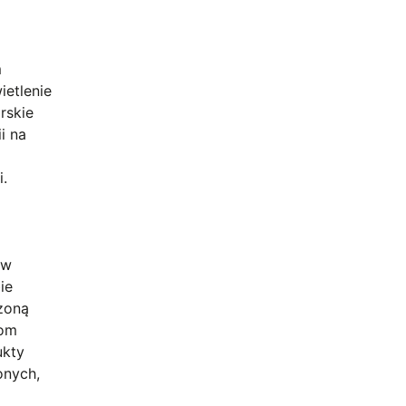
m
ietlenie
rskie
i na
i.
ów
ie
szoną
wom
ukty
onych,