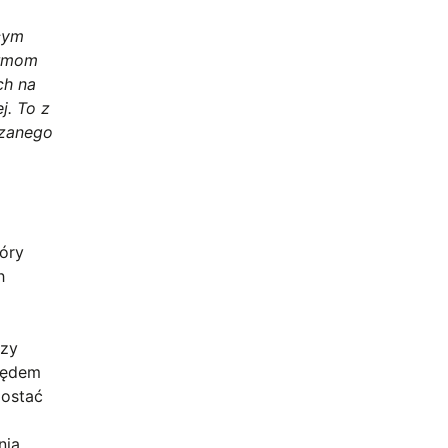
ącym
irmom
ch na
j. To z
ązanego
ióry
h
rzy
lędem
zostać
nia