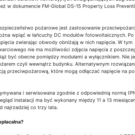
nież w dokumencie FM-Global DS-15 Property Loss Prevent
ezpieczeństwo pożarowe jest zastosowanie przeciwpoża
można wpiąć w łańcuchy DC modułów fotowoltaicznych. Po
apięcia zwierając obwody obniżają w nich napięcie. W tym
warciowego nie ma możliwości zdjęcia napięcia z poszcze
ąż być obecne pomiędzy modułami a wyłącznikiem. Nie je
pożarem czyli wewnątrz budynku. Alternatywnym rozwiązan
cją przeciwpożarową, które mogą odłączać napięcie na p
rzymywana i serwisowana zgodnie z odpowiednią normą (P
egląd instalacji ma być wykonany między 11 a 13 miesiąc
 najrzadziej co trzy lata.
opłacalna?