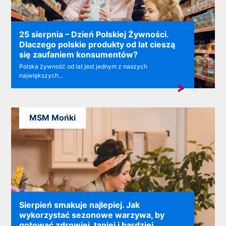
25 sierpnia – Dzień Polskiej Żywności.
Dlaczego polskie produkty od lat cieszą
się zaufaniem konsumentów?
Polska żywność od lat jest jednym z naszych
największych...
MSM Mońki
Sierpień smakuje najlepiej. Jak
wykorzystać sezonowe warzywa, by
gotować zdrowiej, taniej i bardziej