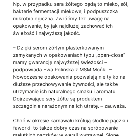
Np. w przypadku sera żółtego będą to mleko, sól,
bakterie fermentacji mlekowej i podpuszczka
mikrobiologiczna. Zwróćmy też uwagę na
opakowanie, by jak najdłużej zachować ich
świeżość i najwyższą jakość.
– Dzięki serom żółtym plasterkowanym
zamykanych w opakowaniach typu „open-close”
mamy gwarancję najwyższej świeżości –
podpowiada Ewa Polińska z MSM Mońki. –
Nowoczesne opakowania pozwalają nie tylko na
dłuższe przechowywanie żywności, ale także
utrzymanie ich naturalnego smaku i aromatu.
Dojrzewające sery żółte są produktem
szczególnie narażonym na ich utratę. – zauważa.
Choć w okresie karnawału królują słodkie pączki i
faworki, to także dobry czas na spróbowanie
malutkich pączków w wersji wytrawnej. Słone