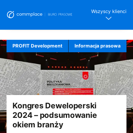
Wszyscy klienci
Skip
to
PROFIT Development
Informacja prasowa
content
Kongres Deweloperski
2024 – podsumowanie
okiem branży