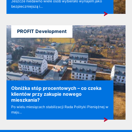
Jeszcze niedawno wiele osób wybierało wynajem jako
bezpieczniejszą i...
PROFIT Development
Obniżka stóp procentowych – co czeka
klientów przy zakupie nowego
mieszkania?
Po wielu miesiącach stabilizacji Rada Polityki Pieniężnej w
maju...