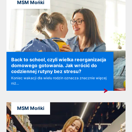
MSM Mońki
Back to school, czyli wielka reorganizacja
domowego gotowania. Jak wrócić do
codziennej rutyny bez stresu?
Koniec wakacji dla wielu rodzin oznacza znacznie więcej
niż...
MSM Mońki