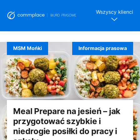
Wszyscy klienci
Skip
to
MSM Mońki
Informacja prasowa
content
Meal Prepare na jesień – jak
przygotować szybkie i
niedrogie posiłki do pracy i