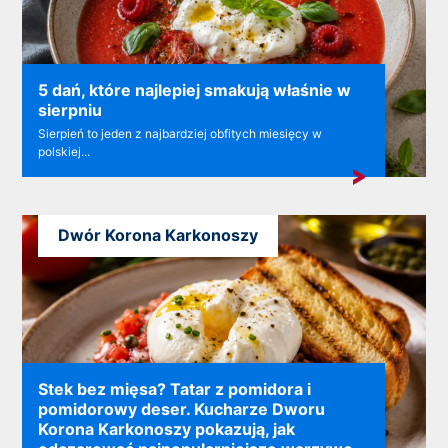
5 dań, które najlepiej smakują właśnie w
sierpniu
Sierpień to jeden z najbardziej obfitych miesięcy w
polskiej...
Dwór Korona Karkonoszy
Stek bez mięsa? Tatar z pomidora i
pomidorowy deser. Kucharze Dworu
Korona Karkonoszy pokazują, jak