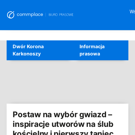
Ws
Skip
to
Dwór Korona
Informacja
content
Karkonoszy
prasowa
Postaw na wybór gwiazd –
inspiracje utworów na ślub
kościelny i pierwszy taniec