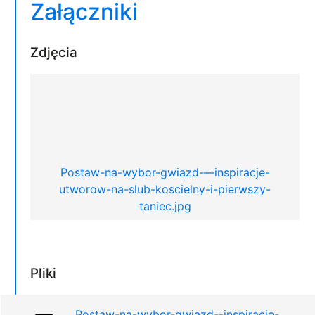
Załączniki
Zdjęcia
Postaw-na-wybor-gwiazd-–-inspiracje-
utworow-na-slub-koscielny-i-pierwszy-
taniec.jpg
Pliki
Postaw-na-wybor-gwiazd--inspiracje-