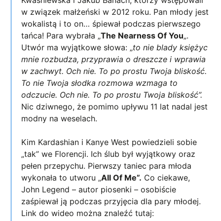
Kwaśniewska i Jakub Banach, którzy wstępowali
w związek małżeński w 2012 roku. Pan młody jest
wokalistą i to on… śpiewał podczas pierwszego
tańca! Para wybrała „
The Nearness Of You
„.
Utwór ma wyjątkowe słowa: „
to nie blady księżyc
mnie rozbudza, przyprawia o dreszcze i wprawia
w zachwyt. Och nie. To po prostu Twoja bliskość.
To nie Twoja słodka rozmowa wzmaga to
odczucie. Och nie. To po prostu Twoja bliskość”.
Nic dziwnego, że pomimo upływu 11 lat nadal jest
modny na weselach.
Kim Kardashian i Kanye West powiedzieli sobie
„tak” we Florencji. Ich ślub był wyjątkowy oraz
pełen przepychu. Pierwszy taniec para młoda
wykonała to utworu „
All Of Me”.
Co ciekawe,
John Legend – autor piosenki – osobiście
zaśpiewał ją podczas przyjęcia dla pary młodej.
Link do wideo można znaleźć tutaj: