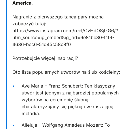
America.
Nagranie z pierwszego tańca pary można
zobaczyć tutaj:
https://www.instagram.com/reel/CvHdOSjIzG6/?
utm_source=ig_embed&ig_rid=6e81bc30-f1f9-
4636-bec6-51d45c58c8f0
Potrzebujcie więcej inspiracji?
Oto lista popularnych utworów na ślub kościelny:
Ave Maria – Franz Schubert: Ten klasyczny
utwór jest jednym z najbardziej popularnych
wyborów na ceremonię ślubną,
charakteryzujący się piękną i wzruszającą
melodią.
Alleluja – Wolfgang Amadeus Mozart: To