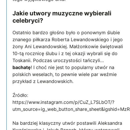
Jakie utwory muzyczne wybierali
celebryci?
Ostatnio bardzo głośno było o ponownym ślubie
znanego piłkarza Roberta Lewandowskiego i jego
żony Ani Lewandowskiej. Małżonkowie świętowali
10-tą rocznicę ślubu i z tej okazji wybrali się do
Toskanii. Podczas uroczystości tańczyli…
bachatę
! I choć nie jest to popularny utwór na
polskich weselach, to pewnie wiele par weźmie
przykład z Lewandowskich.
Źródło:
https://www.instagram.com/p/CuZ_L7SLbOT/?
utm_source=ig_web_button_share_sheet&igshid=M
Na bardziej klasyczny utwór postawili Aleksandra