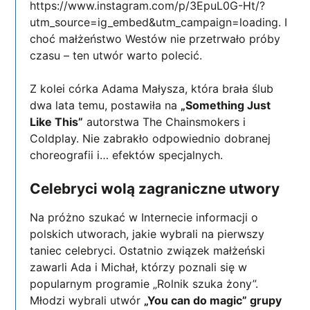
https://www.instagram.com/p/3EpuL0G-Ht/?
utm_source=ig_embed&utm_campaign=loading. I
choć małżeństwo Westów nie przetrwało próby
czasu – ten utwór warto polecić.
Z kolei córka Adama Małysza, która brała ślub
dwa lata temu, postawiła na
„Something Just
Like This”
autorstwa The Chainsmokers i
Coldplay. Nie zabrakło odpowiednio dobranej
choreografii i… efektów specjalnych.
Celebryci wolą zagraniczne utwory
Na próżno szukać w Internecie informacji o
polskich utworach, jakie wybrali na pierwszy
taniec celebryci. Ostatnio związek małżeński
zawarli Ada i Michał, którzy poznali się w
popularnym programie „Rolnik szuka żony”.
Młodzi wybrali utwór
„You can do magic” grupy