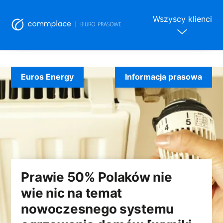
Wszyscy klienci
Skip
to
Euros Energy
Informacja prasowa
content
Prawie 50% Polaków nie
wie nic na temat
nowoczesnego systemu