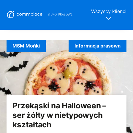
Wszyscy klienci
Skip
to
MSM Mońki
Informacja prasowa
content
Przekąski na Halloween –
ser żółty w nietypowych
kształtach