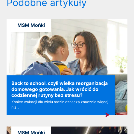
Podobne artykuły
MSM Mońki
Back to school, czyli wielka reorganizacja
domowego gotowania. Jak wrócić do
codziennej rutyny bez stresu?
Koniec wakacji dla wielu rodzin oznacza znacznie więcej
niż...
MSM Mońki