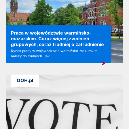
Praca w województwie warmińsko-
mazurskim. Coraz więcej zwolnień
grupowych, coraz trudniej o zatrudnienie
Rynek pracy w województwie warmińsko-mazurskim
należy do trudnych. Jak...
OOH.pl