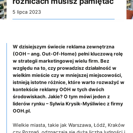
różnicach musisz pamiętać
5 lipca 2023
W dzisiejszym świecie reklama zewnętrzna
(OOH – ang. Out-Of-Home) pełni kluczową rolę
w strategii marketingowej wielu firm. Bez
względu na to, czy prowadzisz działalność w
wielkim mieście czy w mniejszej miejscowości,
istnieją istotne różnice, które warto rozważyć w
kontekście reklamy OOH w tych dwóch
środowiskach. Jakie? O tym mówi jeden z
liderów rynku – Sylwia Krysik-Myśliwiec z firmy
OOH.pl.
Wielkie miasta, takie jak Warszawa, Łódź, Kraków
czy Poznań, odznaczają się dużą liczbą ludności i