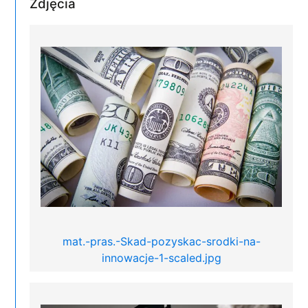
Zdjęcia
mat.-pras.-Skad-pozyskac-srodki-na-
innowacje-1-scaled.jpg